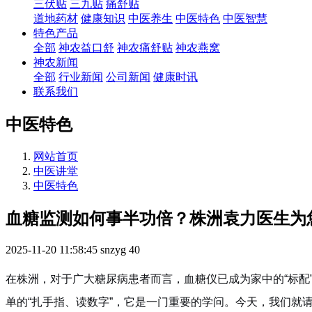
三伏贴
三九贴
痛舒贴
道地药材
健康知识
中医养生
中医特色
中医智慧
特色产品
全部
神农益口舒
神农痛舒贴
神农燕窝
神农新闻
全部
行业新闻
公司新闻
健康时讯
联系我们
中医特色
网站首页
中医讲堂
中医特色
血糖监测如何事半功倍？株洲袁力医生为
2025-11-20 11:58:45
snzyg
40
在株洲，对于广大糖尿病患者而言，血糖仪已成为家中的“标配
单的“扎手指、读数字”，它是一门重要的学问。今天，我们就