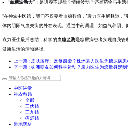
“血糖波动大”
：是进餐不规律？情绪波动？还是药物与生活
“在神农中医馆，我们不仅要看血糖数值，”袁力医生解释道，
体内阴阳气血失衡的外在表现。通过中药调理，如益气养阴、
袁力医生最后总结，科学的
血糖监测
是糖尿病患者实现自我管
健康生活的清晰路径。
上一篇
: 皮肤瘙痒、反复感染？株洲袁力医生为糖尿病
下一篇
: 株洲糖友如何科学运动？袁力医生为您量身定制
中医讲堂
神农敷贴
全部
三伏贴
三九贴
痛舒贴
道地药材