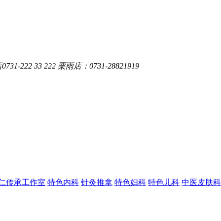
-222 33 222 栗雨店：0731-28821919
仁传承工作室
特色内科
针灸推拿
特色妇科
特色儿科
中医皮肤科