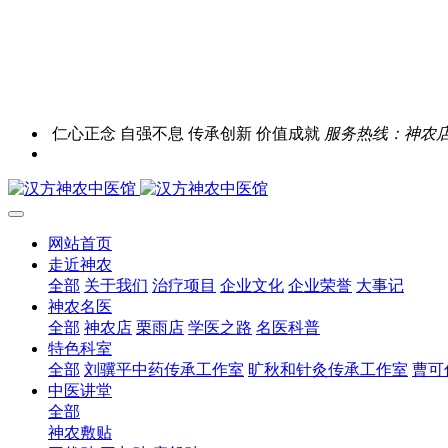
仁心正念 自强不息 传承创新 价值成就
服务热线：神农店0731
网站首页
走近神农
全部
关于我们
治疗项目
企业文化
企业荣誉
大事记
神农名医
全部
神农店
栗雨店
学医之路
名医科普
特色科室
全部
刘骥平中药传承工作室
旷秋和针灸传承工作室
曹可
中医讲堂
全部
神农敷贴