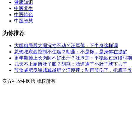
健康知识
中医养生
中医特色
中医智慧
为你推荐
大腿粗屁股大腿沉抬不动？汪厚莲：下半身这样调
总想吃东西控制不住嘴？胡燕：不是馋，是身体在提醒
更年期腰上长肉睡不好出汗？汪厚莲：平稳度过这段时期
几天不上厕所肚子胀？胡燕：肠道通了小肚子就下去了
节食减肥反弹越减越肥？汪厚莲：别再节伤了，把底子养
汉方神农中医馆 版权所有