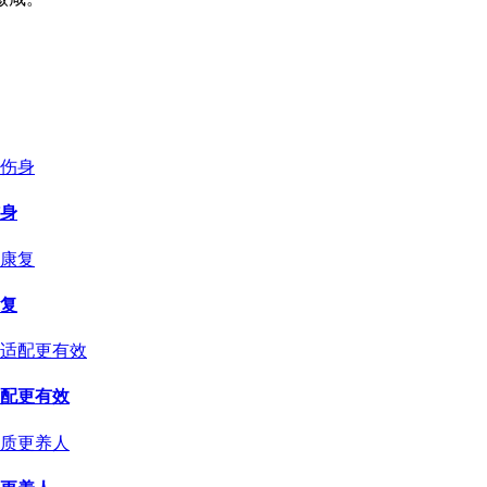
身
复
配更有效