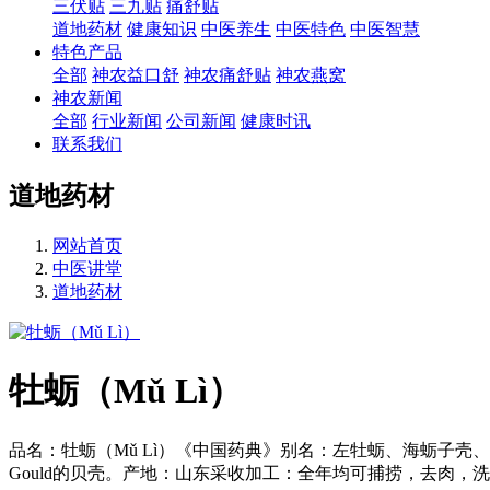
三伏贴
三九贴
痛舒贴
道地药材
健康知识
中医养生
中医特色
中医智慧
特色产品
全部
神农益口舒
神农痛舒贴
神农燕窝
神农新闻
全部
行业新闻
公司新闻
健康时讯
联系我们
道地药材
网站首页
中医讲堂
道地药材
牡蛎（Mǔ Lì）
品名：牡蛎（Mǔ Lì）《中国药典》别名：左牡蛎、海蛎子壳、左壳来源：本品为牡蛎科
Gould的贝壳。产地：山东采收加工：全年均可捕捞，去肉