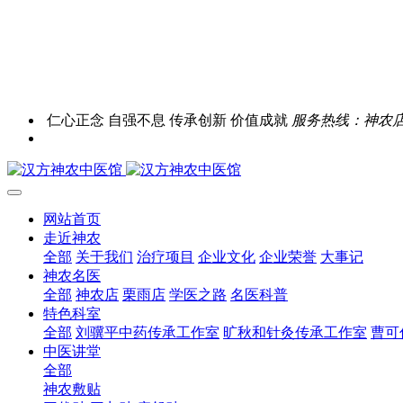
仁心正念 自强不息 传承创新 价值成就
服务热线：神农店0731
网站首页
走近神农
全部
关于我们
治疗项目
企业文化
企业荣誉
大事记
神农名医
全部
神农店
栗雨店
学医之路
名医科普
特色科室
全部
刘骥平中药传承工作室
旷秋和针灸传承工作室
曹可
中医讲堂
全部
神农敷贴