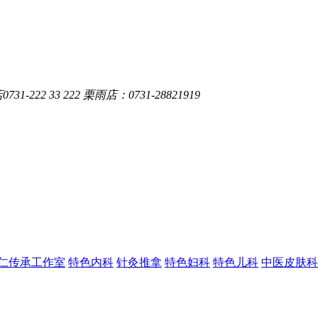
-222 33 222 栗雨店：0731-28821919
仁传承工作室
特色内科
针灸推拿
特色妇科
特色儿科
中医皮肤科