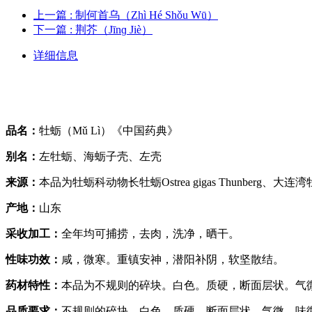
上一篇
: 制何首乌（Zhì Hé Shǒu Wū）
下一篇
: 荆芥（Jīnɡ Jiè）
详细信息
品名：
牡蛎（Mǔ Lì）《中国药典》
别名：
左牡蛎、海蛎子壳、左壳
来源：
本品为牡蛎科动物长牡蛎Ostrea gigas Thunberg、大连湾牡蛎Ostre
产地：
山东
采收加工：
全年均可捕捞，去肉，洗净，晒干。
性味功效：
咸，微寒。重镇安神，潜阳补阴，软坚散结。
药材特性：
本品为不规则的碎块。白色。质硬，断面层状。气
品质要求：
不规则的碎块。白色。质硬，断面层状。气微，味