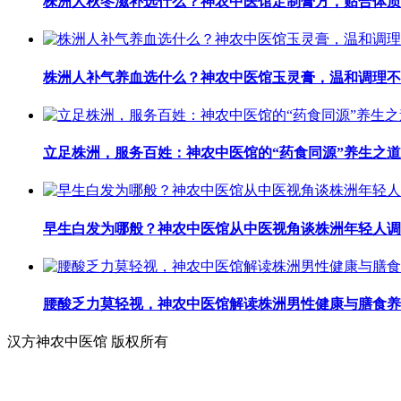
株洲人秋冬滋补选什么？神农中医馆定制膏方，贴合体质
株洲人补气养血选什么？神农中医馆玉灵膏，温和调理不
立足株洲，服务百姓：神农中医馆的“药食同源”养生之道
早生白发为哪般？神农中医馆从中医视角谈株洲年轻人调
腰酸乏力莫轻视，神农中医馆解读株洲男性健康与膳食养
汉方神农中医馆 版权所有