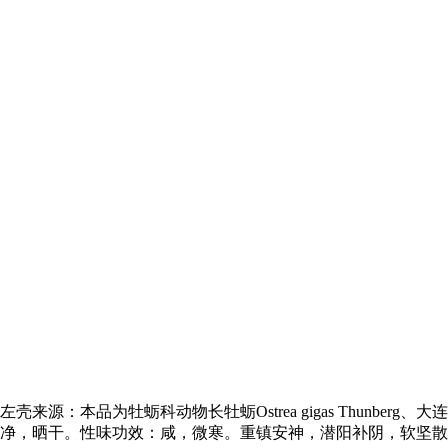
动物长牡蛎Ostrea gigas Thunberg、大连湾牡蛎Ostrea tali
，洗净，晒干。性味功效：咸，微寒。重镇安神，潜阳补阴，软坚