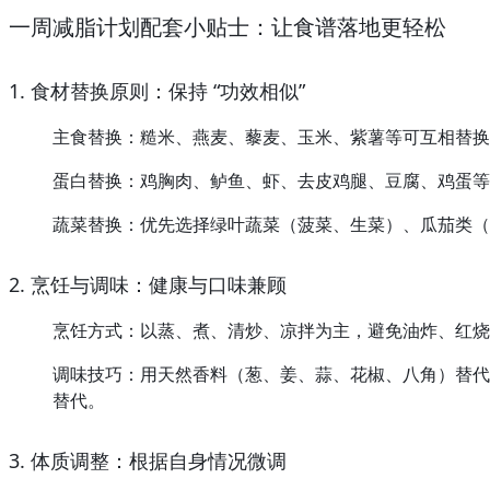
一周减脂计划配套小贴士：让食谱落地更轻松
1. 食材替换原则：保持 “功效相似”
主食替换：糙米、燕麦、藜麦、玉米、紫薯等可互相替换，每日
蛋白替换：鸡胸肉、鲈鱼、虾、去皮鸡腿、豆腐、鸡蛋等可互
蔬菜替换：优先选择绿叶蔬菜（菠菜、生菜）、瓜茄类（冬
2. 烹饪与调味：健康与口味兼顾
烹饪方式：以蒸、煮、清炒、凉拌为主，避免油炸、红烧
调味技巧：用天然香料（葱、姜、蒜、花椒、八角）替代
替代。
3. 体质调整：根据自身情况微调