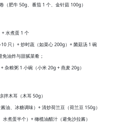
（肥牛 50g、番茄 1 个、金针菇 100g）
+ 水煮蛋 1 个
-10 只）+ 炒时蔬（如菜心 200g）+ 菌菇汤 1 碗
避免油炸与甜腻菜肴；
 杂粮粥 1 小碗（小米 20g + 燕麦 20g）
 凉拌木耳（木耳 50g）
少量酱油、冰糖调味）+ 清炒荷兰豆（荷兰豆 150g）
 颗、水煮蛋半个）+ 橄榄油醋汁（避免沙拉酱）