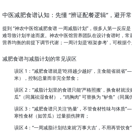
中医减肥食谱认知：先懂 “辨证配餐逻辑”，避开
提到 “神农中医馆减肥食谱 一周减脂计划”，很多人第一反应是
难导致计划半途而废。神农中医馆营养团队在设计食谱时，常遇
营养均衡的前提下调节代谢；一周计划是‘框架参考’，可根据个人口味与食
减肥食谱与减脂计划的常见误区
误区 1：“减肥食谱就是‘吃得越少越好’，主食能省就省
米），控制总量而非完全禁食；
误区 2：“减脂计划里的食谱只能‘严格照搬’，换食材就没效
瓜”（同属祛湿食材），“鸡胸肉” 可替换为 “鲈鱼”（同
误区 3：“减肥食谱只关注‘热量’，不管食材性味与体
寒性食材（如苦瓜）过量损伤脾胃；
误区 4：“一周减脂计划结束就‘万事大吉’，不用再管饮食