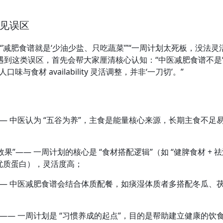
常见误区
 “减肥食谱就是‘少油少盐、只吃蔬菜’”“一周计划太死板，没
到这类误区，首先会帮大家厘清核心认知：“中医减肥食谱不是‘
材 availability 灵活调整，并非‘一刀切’。”
”—— 中医认为 “五谷为养”，主食是能量核心来源，长期主食
果”—— 一周计划的核心是 “食材搭配逻辑”（如 “健脾食材 + 祛
属优质蛋白），灵活度高；
质”—— 中医减肥食谱会结合体质配餐，如痰湿体质者多搭配冬瓜
”—— 一周计划是 “习惯养成的起点”，目的是帮助建立健康的饮食