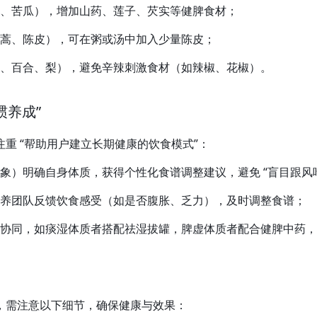
、苦瓜），增加山药、莲子、芡实等健脾食材；
蒿、陈皮），可在粥或汤中加入少量陈皮；
、百合、梨），避免辛辣刺激食材（如辣椒、花椒）。
惯养成”
重 “帮助用户建立长期健康的饮食模式”：
象）明确自身体质，获得个性化食谱调整建议，避免 “盲目跟风
养团队反馈饮食感受（如是否腹胀、乏力），及时调整食谱；
同，如痰湿体质者搭配祛湿拔罐，脾虚体质者配合健脾中药，实现 
，需注意以下细节，确保健康与效果：