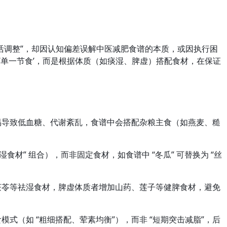
法灵活调整”，却因认知偏差误解中医减肥食谱的本质，或因执行困
单一节食’，而是根据体质（如痰湿、脾虚）搭配食材，在保证
不足易导致低血糖、代谢紊乱，食谱中会搭配杂粮主食（如燕麦、糙
湿食材” 组合），而非固定食材，如食谱中 “冬瓜” 可替换为 “丝
、茯苓等祛湿食材，脾虚体质者增加山药、莲子等健脾食材，避免
模式（如 “粗细搭配、荤素均衡”），而非 “短期突击减脂”，后