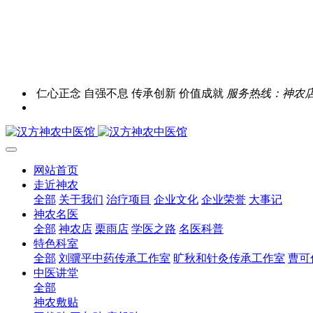
仁心正念 自强不息 传承创新 价值成就
服务热线：神农店0731
网站首页
走近神农
全部
关于我们
治疗项目
企业文化
企业荣誉
大事记
神农名医
全部
神农店
栗雨店
学医之路
名医科普
特色科室
全部
刘骥平中药传承工作室
旷秋和针灸传承工作室
曹可
中医讲堂
全部
神农敷贴