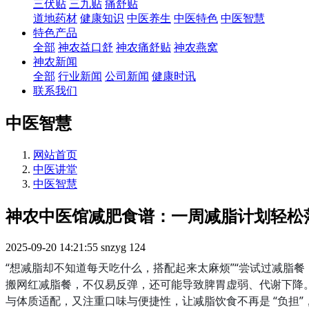
三伏贴
三九贴
痛舒贴
道地药材
健康知识
中医养生
中医特色
中医智慧
特色产品
全部
神农益口舒
神农痛舒贴
神农燕窝
神农新闻
全部
行业新闻
公司新闻
健康时讯
联系我们
中医智慧
网站首页
中医讲堂
中医智慧
神农中医馆减肥食谱：一周减脂计划轻松
2025-09-20 14:21:55
snzyg
124
“想减脂却不知道每天吃什么，搭配起来太麻烦”“尝试过减脂餐
搬网红减脂餐，不仅易反弹，还可能导致脾胃虚弱、代谢下降。针
与体质适配，又注重口味与便捷性，让减脂饮食不再是 “负担