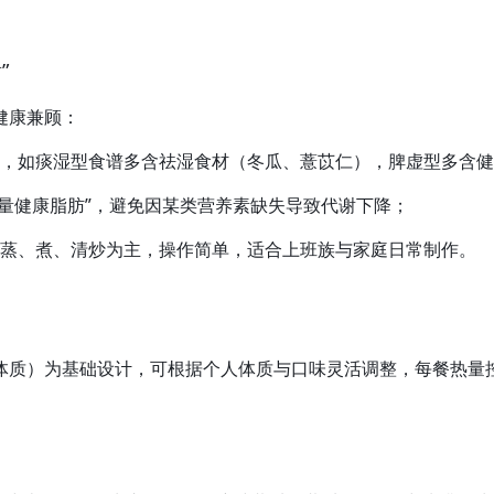
”
健康兼顾：
，如痰湿型食谱多含祛湿食材（冬瓜、薏苡仁），脾虚型多含健
 + 适量健康脂肪”，避免因某类营养素缺失导致代谢下降；
蒸、煮、清炒为主，操作简单，适合上班族与家庭日常制作。
）为基础设计，可根据个人体质与口味灵活调整，每餐热量控制在 30