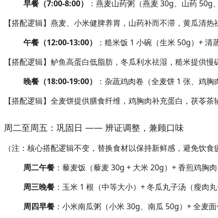
早餐（7:00-8:00）
：燕麦山药粥（燕麦 30g、山药 50g、
【搭配逻辑】燕麦、小米健脾养胃，山药补而不滞，黄瓜清热
午餐（12:00-13:00）
：糙米饭 1 小碗（生米 50g）+ 
【搭配逻辑】鲈鱼高蛋白低脂肪，冬瓜利水祛湿，糙米提供慢
晚餐（18:00-19:00）
：杂蔬鸡肉卷（全麦饼 1 张、鸡胸肉 5
【搭配逻辑】全麦饼提供膳食纤维，鸡胸肉补充蛋白，茯苓茶
周二至周五：巩固日 —— 辨证调整，兼顾口味
（注：核心搭配逻辑不变，替换食材以保持新鲜感，避免饮食
周二午餐
：藜麦饭（藜麦 30g + 大米 20g）+ 香煎鸡
周三晚餐
：玉米 1 根（中等大小）+ 冬瓜丸子汤（瘦肉丸子 
周四早餐
：小米南瓜粥（小米 30g、南瓜 50g）+ 全麦面包 1