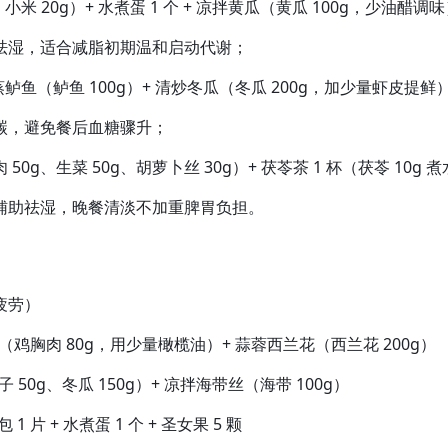
小米 20g）+ 水煮蛋 1 个 + 凉拌黄瓜（黄瓜 100g，少油醋调
祛湿，适合减脂初期温和启动代谢；
清蒸鲈鱼（鲈鱼 100g）+ 清炒冬瓜（冬瓜 200g，加少量虾皮提鲜
碳，避免餐后血糖骤升；
0g、生菜 50g、胡萝卜丝 30g）+ 茯苓茶 1 杯（茯苓 10g 
辅助祛湿，晚餐清淡不加重脾胃负担。
疲劳）
胸肉（鸡胸肉 80g，用少量橄榄油）+ 蒜蓉西兰花（西兰花 200g）
50g、冬瓜 150g）+ 凉拌海带丝（海带 100g）
 片 + 水煮蛋 1 个 + 圣女果 5 颗