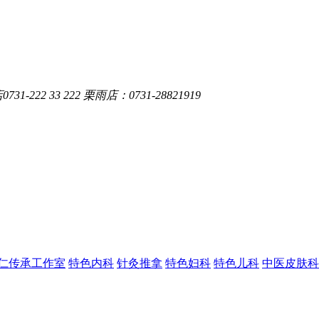
-222 33 222 栗雨店：0731-28821919
仁传承工作室
特色内科
针灸推拿
特色妇科
特色儿科
中医皮肤科