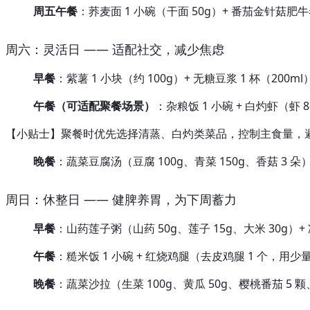
周五午餐
：荞麦面 1 小碗（干面 50g）+ 番茄金针菇肥牛卷
周六：灵活日 —— 适配社交，减少焦虑
早餐
：紫薯 1 小块（约 100g）+ 无糖豆浆 1 杯（200ml）
午餐（可适配聚餐场景）
：杂粮饭 1 小碗 + 白灼虾（虾 8
【小贴士】聚餐时优先选择清蒸、白灼类菜品，控制主食量，
晚餐
：蔬菜豆腐汤（豆腐 100g、青菜 150g、香菇 3 朵）+
周日：休整日 —— 健脾养胃，为下周蓄力
早餐
：山药莲子粥（山药 50g、莲子 15g、大米 30g）+
午餐
：糙米饭 1 小碗 + 红烧鸡腿（去皮鸡腿 1 个，用
晚餐
：蔬菜沙拉（生菜 100g、黄瓜 50g、樱桃番茄 5