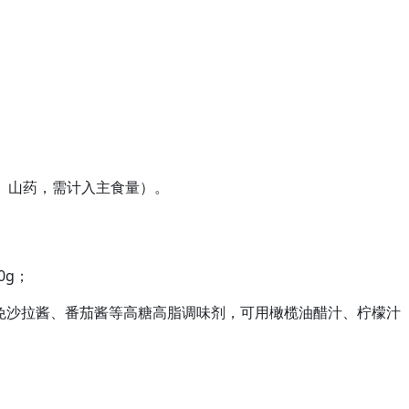
豆、山药，需计入主食量）。
0g；
免沙拉酱、番茄酱等高糖高脂调味剂，可用橄榄油醋汁、柠檬汁