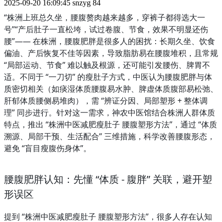
2025-09-20 16:09:45
snzyg
84
“株洲上班总久坐，腰腹赘肉越来越多，穿裤子都得选大一
号”“产后肚子一直松垮，试过卷腹、节食，效果不明显还伤
腰”—— 在株洲，腰腹肥胖是很多人的困扰：长期久坐、饮食
偏油、产后恢复不佳等因素，导致脂肪易在腰腹堆积，且常规 
“局部运动、节食” 难以触及根源，还可能引发腰伤、脾胃不
适。不同于 “一刀切” 的瘦肚子方式，中医认为腰腹肥胖与体
质密切相关（如痰湿体质腰腹易水肿、脾虚体质腹部易松弛、
肝郁体质腰侧易堆肉），需 “辨证分因、局部塑形 + 整体调
理” 同步进行。针对这一需求，神农中医馆结合株洲人群体质
特点，推出 “株洲中医减肥瘦肚子 腰腹塑形方法”，通过 “体质
溯源、局部干预、生活配合” 三维措施，科学改善腰腹形态，
避免 “盲目瘦腹伤身体”。
腰腹肥胖认知：先懂 “体质 - 腹胖” 关联，避开塑
形误区
提到 “株洲中医减肥瘦肚子 腰腹塑形方法”，很多人存在认知