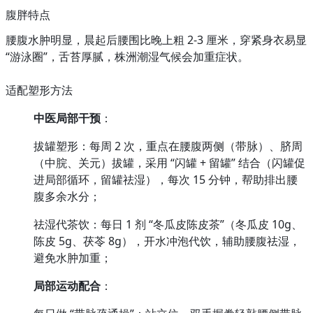
腹胖特点
腰腹水肿明显，晨起后腰围比晚上粗 2-3 厘米，穿紧身衣易显 
“游泳圈”，舌苔厚腻，株洲潮湿气候会加重症状。
适配塑形方法
中医局部干预
：
拔罐塑形：每周 2 次，重点在腰腹两侧（带脉）、脐周
（中脘、关元）拔罐，采用 “闪罐 + 留罐” 结合（闪罐促
进局部循环，留罐祛湿），每次 15 分钟，帮助排出腰
腹多余水分；
祛湿代茶饮：每日 1 剂 “冬瓜皮陈皮茶”（冬瓜皮 10g、
陈皮 5g、茯苓 8g），开水冲泡代饮，辅助腰腹祛湿，
避免水肿加重；
局部运动配合
：