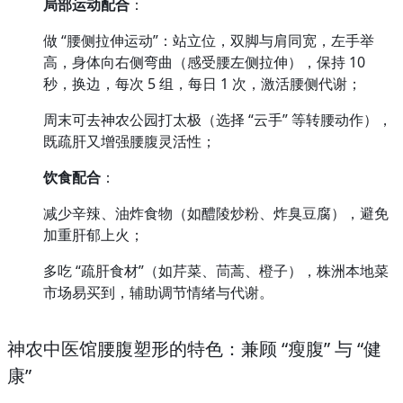
局部运动配合
：
做 “腰侧拉伸运动”：站立位，双脚与肩同宽，左手举
高，身体向右侧弯曲（感受腰左侧拉伸），保持 10 
秒，换边，每次 5 组，每日 1 次，激活腰侧代谢；
周末可去神农公园打太极（选择 “云手” 等转腰动作），
既疏肝又增强腰腹灵活性；
饮食配合
：
减少辛辣、油炸食物（如醴陵炒粉、炸臭豆腐），避免
加重肝郁上火；
多吃 “疏肝食材”（如芹菜、茼蒿、橙子），株洲本地菜
市场易买到，辅助调节情绪与代谢。
神农中医馆腰腹塑形的特色：兼顾 “瘦腹” 与 “健
康”