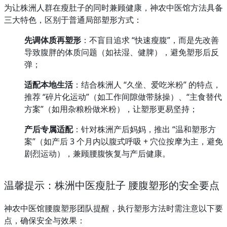
为让株洲人群在瘦肚子的同时兼顾健康，神农中医馆方法具备
三大特色，区别于普通局部塑形方式：
先调体质再塑形
：不盲目追求 “快速瘦腹”，而是先改善
导致腹胖的体质问题（如祛湿、健脾），避免塑形后反
弹；
适配本地生活
：结合株洲人 “久坐、爱吃米粉” 的特点，
推荐 “碎片化运动”（如工作间隙做带脉操）、“主食替代
方案”（如用杂粮粉做米粉），让塑形更易坚持；
产后专属适配
：针对株洲产后妈妈，推出 “温和塑形方
案”（如产后 3 个月内以腹式呼吸 + 穴位按摩为主，避免
剧烈运动），兼顾腰腹恢复与产后健康。
温馨提示：株洲中医瘦肚子 腰腹塑形的安全要点
神农中医馆腰腹塑形团队提醒，执行塑形方法时需注意以下要
点，确保安全与效果：