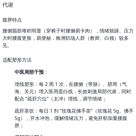
代谢
腹胖特点
腰侧脂肪堆积明显（穿裤子时腰侧易卡肉），情绪烦躁、压力
大时腰腹更胀，易便秘，株洲职场人群（教师、白领）较多
见。
适配塑形方法
中医局部干预
：
埋线塑形：每 2 周 1 次，在腰侧（带脉）、脐周（气
海、关元）埋入医用蛋白线，长效刺激局部代谢，同时
配合 “疏肝穴位”（太冲）埋线，调节情绪；
疏肝茶饮：每日 1 剂 “玫瑰花佛手茶”（玫瑰花 5g、佛手 
5g），开水冲泡，缓解情绪压力，避免肝郁加重腰腹
胖；