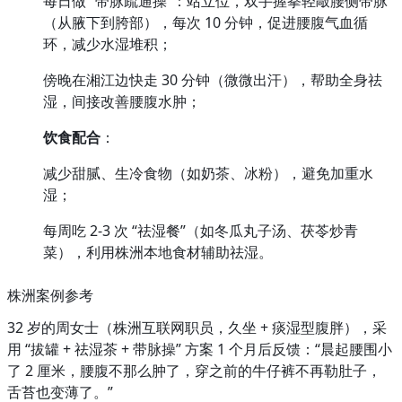
每日做 “带脉疏通操”：站立位，双手握拳轻敲腰侧带脉
（从腋下到胯部），每次 10 分钟，促进腰腹气血循
环，减少水湿堆积；
傍晚在湘江边快走 30 分钟（微微出汗），帮助全身祛
湿，间接改善腰腹水肿；
饮食配合
：
减少甜腻、生冷食物（如奶茶、冰粉），避免加重水
湿；
每周吃 2-3 次 “祛湿餐”（如冬瓜丸子汤、茯苓炒青
菜），利用株洲本地食材辅助祛湿。
株洲案例参考
32 岁的周女士（株洲互联网职员，久坐 + 痰湿型腹胖），采
用 “拔罐 + 祛湿茶 + 带脉操” 方案 1 个月后反馈：“晨起腰围小
了 2 厘米，腰腹不那么肿了，穿之前的牛仔裤不再勒肚子，
舌苔也变薄了。”