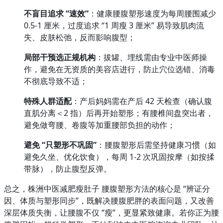
不盲目追求 “速效”
：健康腰腹塑形速度为每周腰围减少 
0.5-1 厘米，过度追求 “1 周瘦 3 厘米” 易导致肌肉流
失、皮肤松弛，反而影响腹型；
局部干预选正规机构
：拔罐、埋线需由专业中医师操
作，避免在无资质的美容店进行，防止穴位选错、消毒
不彻底导致不适；
特殊人群适配
：产后妈妈需在产后 42 天检查（确认腹
直肌分离＜2 指）后再开始塑形；有腰椎间盘突出者，
避免做弯腰、卷腹等加重腰部负担的动作；
避免 “只塑形不巩固”
：腰腹塑形后需坚持健康习惯（如
避免久坐、优化饮食），每周 1-2 次巩固按摩（如按揉
带脉），防止腹型反弹。
总之，株洲中医减肥瘦肚子 腰腹塑形方法的核心是 “辨证分
因、体质与塑形同步”，既解决腰腹肥胖的表面问题，又改善
深层体质失衡，让腰腹不仅 “瘦”，更显紧致健康。若你正为腰