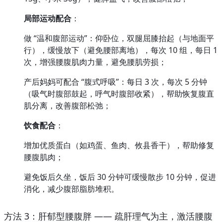
局部运动配合
：
做 “温和腹部运动”：仰卧位，双腿屈膝抬起（与地面平
行），缓慢放下（避免腰部离地），每次 10 组，每日 1 
次，增强腰腹肌肉力量，避免腰肌劳损；
产后妈妈可配合 “腹式呼吸”：每日 3 次，每次 5 分钟
（吸气时腹部鼓起，呼气时腹部收紧），帮助恢复腹直
肌分离，改善腹部松弛；
饮食配合
：
增加优质蛋白（如鸡蛋、鱼肉、攸县香干），帮助修复
腰腹肌肉；
避免饭后久坐，饭后 30 分钟可缓慢散步 10 分钟，促进
消化，减少腹部脂肪堆积。
方法 3：肝郁型腰腹胖 —— 疏肝理气为主，激活腰腹