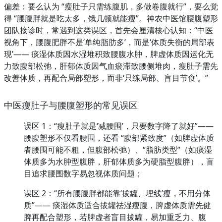
偏差：要么认为 “瘦肚子只需练腹肌，多做卷腹就行”，要么觉
得 “腰腹胖就是吃太多，饿几顿就能瘦”。神农中医馆腰腹塑形
团队接诊时，常遇到这类误区，首先会厘清核心认知：“中医
视角下，腰腹肥胖不是‘单纯脂肪多’，而是‘体质失衡的局部表
现’—— 痰湿体质因水湿堆积致腰腹水肿，脾虚体质因运化无
力致腹部松弛，肝郁体质因气血瘀滞致腰侧堆肉，瘦肚子需先
改善体质，再配合局部塑形，而非‘只练局部、盲目节食’。”
中医瘦肚子与腰腹塑形的常见误区
误区 1：“瘦肚子就是‘减腰围’，只要数字降了就好”—— 
腰腹塑形不仅看腰围，还看 “腹部紧致度”（如脾虚体质
者腰围可能不粗，但腹部松弛）、“脂肪类型”（如痰湿
体质多为水肿型腹胖，肝郁体质多为硬脂型腹胖），盲
目追求腰围数字易忽视体质问题；
误区 2：“所有腰腹胖都能靠‘拔罐、埋线’瘦，不用分体
质”—— 痰湿体质适合拔罐祛湿瘦腹，脾虚体质需先健
脾再配合塑形，若脾虚者盲目拔罐，易加重乏力、腹