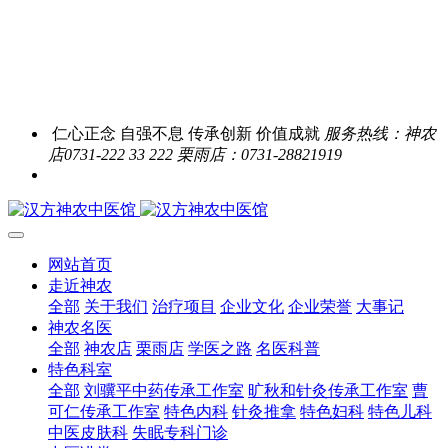
仁心正念 自强不息 传承创新 价值成就
服务热线：神农
店0731-222 33 222 栗雨店：0731-28821919
网站首页
走近神农
全部
关于我们
治疗项目
企业文化
企业荣誉
大事记
神农名医
全部
神农店
栗雨店
学医之路
名医科普
特色科室
全部
刘骥平中药传承工作室
旷秋和针灸传承工作室
曹
可仁传承工作室
特色内科
针灸推拿
特色妇科
特色儿科
中医皮肤科
失眠专科门诊