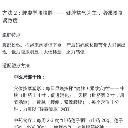
方法 2：脾虚型腰腹胖 —— 健脾益气为主，增强腰腹
紧致度
腹胖特点
腹部松弛、捏起来肉薄但下垂，产后妈妈或长期节食人群易出
现，饭后腹胀明显，大便稀溏，乏力感强。
适配塑形方法
中医局部干预
：
穴位按摩塑形：每日早晚按揉 “健脾 + 紧致穴位”—— 中
脘（肚脐上 4 寸，促进消化）、天枢（肚脐旁 2 寸，调
节肠道）、带脉（腰侧，紧致腰腹），每个穴位 1 分
钟，力度以 “轻微酸胀” 为宜；
中药食疗：每周 2-3 次 “山药莲子粥”（山药 20g、莲子 
15g、小米 30g），健脾益气，改善腹部松弛；