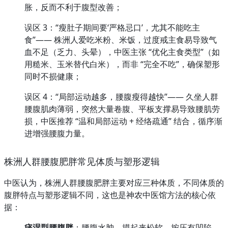
胀，反而不利于腹型改善；
误区 3：“瘦肚子期间要‘严格忌口’，尤其不能吃主
食”—— 株洲人爱吃米粉、米饭，过度戒主食易导致气
血不足（乏力、头晕），中医主张 “优化主食类型”（如
用糙米、玉米替代白米），而非 “完全不吃”，确保塑形
同时不损健康；
误区 4：“局部运动越多，腰腹瘦得越快”—— 久坐人群
腰腹肌肉薄弱，突然大量卷腹、平板支撑易导致腰肌劳
损，中医推荐 “温和局部运动 + 经络疏通” 结合，循序渐
进增强腰腹力量。
株洲人群腰腹肥胖常见体质与塑形逻辑
中医认为，株洲人群腰腹肥胖主要对应三种体质，不同体质的
腹胖特点与塑形逻辑不同，这也是神农中医馆方法的核心依
据：
痰湿型腰腹胖
：腰腹水肿、摸起来松软、按压有凹陷