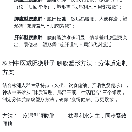
（松手后回弹慢），塑形需 “祛湿利水 + 局部紧致”；
脾虚型腰腹胖
：腹部松弛、饭后易腹胀、大便稀溏，塑
形需 “健脾益气 + 肌肉紧致”；
肝郁型腰腹胖
：腰侧脂肪堆积明显、情绪差时腹型更突
出、易便秘，塑形需 “疏肝理气 + 局部代谢激活”。
株洲中医减肥瘦肚子 腰腹塑形方法：分体质定制
方案
结合株洲人群生活特点（久坐、饮食偏油、产后恢复需求），
神农中医馆从 “体质调理、局部干预、生活配合” 三个维度，
制定分体质腰腹塑形方法，确保 “瘦得健康、形更紧致”。
方法 1：痰湿型腰腹胖 —— 祛湿利水为主，同步紧致
腰腹