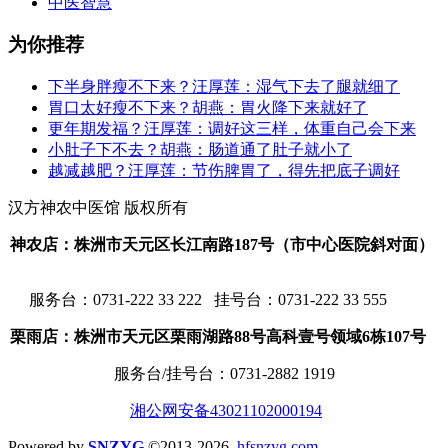
中医智慧
为你推荐
下半身胖瘦不下来？汪厚莲：湿气下去了腿就细了
胃口太好瘦不下来？胡燕：胃火降下来就好了
更年期发福？汪厚莲：调好这三样，体重自己会下来
小肚子下不去？胡燕：肠道通了肚子就小了
越减越肥？汪厚莲：节伤脾胃了，得先把底子调好
汉方神农中医馆 版权所有
神农店：株洲市天元区长江南路187号（市中心医院斜对面）
服务台：
0731-222 33 222 挂号台：0731-222 33 555
栗雨店：株洲市天元区栗雨湖路88号高科壹号领域6栋107号
服务台/挂号台：
0731-2882 1919
湘公网安备43021102000194
Powered by
SNZYG
©2013-2026
hfsnzyg.com