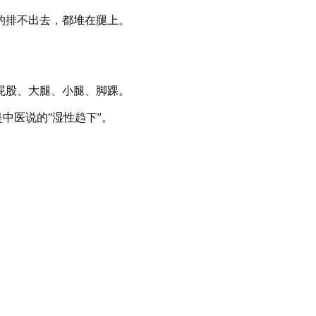
的排不出去，都堆在腿上。
屁股、大腿、小腿、脚踝。
中医说的“湿性趋下”。