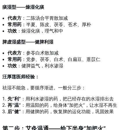
痰湿型——燥湿化痰
代表方
：二陈汤合平胃散加减
常用药
：半夏、陈皮、茯苓、苍术、厚朴
功效
：燥湿化痰，理气和中
脾虚湿盛型——健脾利湿
代表方
：参苓白术散加减
常用药
：党参、茯苓、白术、白扁豆、薏苡仁
功效
：健脾益气，利水渗湿
汪厚莲医师经验：
祛湿不能急，要循序渐进。一般分三步：
先“利”
：用利水渗湿的药，把已经存在的水湿排出去
再“温”
：用温阳的药，给身体“加把火”，让水湿不再生
后“健”
：用健脾的药，恢复脾的运化功能，巩固效果
第二步：艾灸温通——给下半身“加把火”