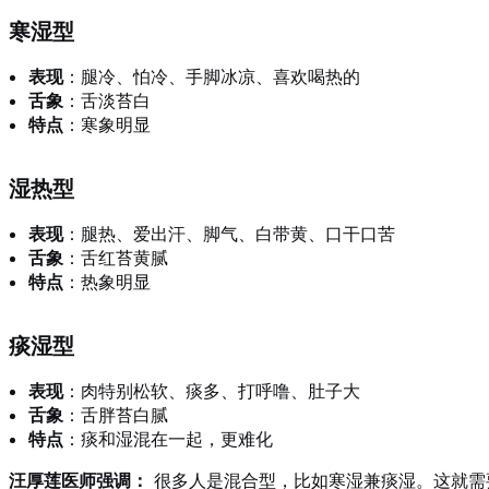
寒湿型
表现
：腿冷、怕冷、手脚冰凉、喜欢喝热的
舌象
：舌淡苔白
特点
：寒象明显
湿热型
表现
：腿热、爱出汗、脚气、白带黄、口干口苦
舌象
：舌红苔黄腻
特点
：热象明显
痰湿型
表现
：肉特别松软、痰多、打呼噜、肚子大
舌象
：舌胖苔白腻
特点
：痰和湿混在一起，更难化
汪厚莲医师强调：
很多人是混合型，比如寒湿兼痰湿。这就需