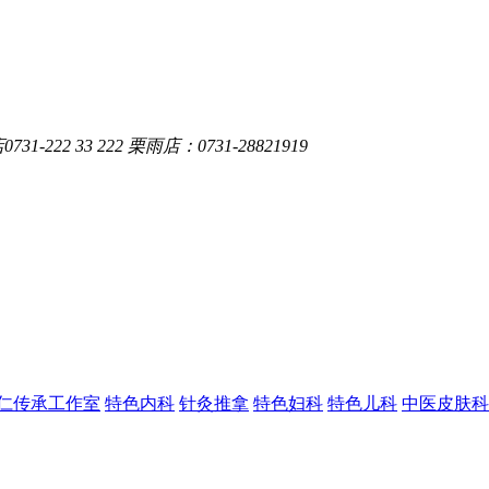
-222 33 222 栗雨店：0731-28821919
仁传承工作室
特色内科
针灸推拿
特色妇科
特色儿科
中医皮肤科