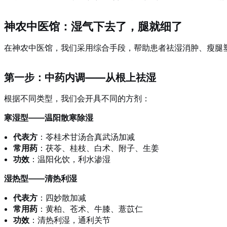
神农中医馆：湿气下去了，腿就细了
在神农中医馆，我们采用综合手段，帮助患者祛湿消肿、瘦腿
第一步：中药内调——从根上祛湿
根据不同类型，我们会开具不同的方剂：
寒湿型——温阳散寒除湿
代表方
：苓桂术甘汤合真武汤加减
常用药
：茯苓、桂枝、白术、附子、生姜
功效
：温阳化饮，利水渗湿
湿热型——清热利湿
代表方
：四妙散加减
常用药
：黄柏、苍术、牛膝、薏苡仁
功效
：清热利湿，通利关节