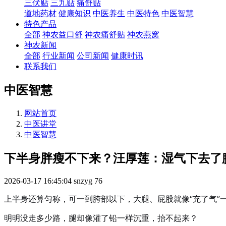
三伏贴
三九贴
痛舒贴
道地药材
健康知识
中医养生
中医特色
中医智慧
特色产品
全部
神农益口舒
神农痛舒贴
神农燕窝
神农新闻
全部
行业新闻
公司新闻
健康时讯
联系我们
中医智慧
网站首页
中医讲堂
中医智慧
下半身胖瘦不下来？汪厚莲：湿气下去了
2026-03-17 16:45:04
snzyg
76
上半身还算匀称，可一到胯部以下，大腿、屁股就像“充了气”
明明没走多少路，腿却像灌了铅一样沉重，抬不起来？