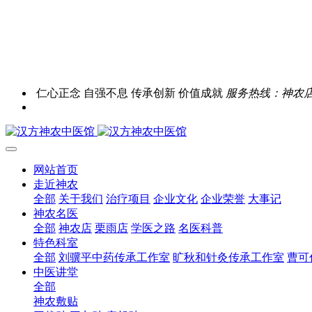
仁心正念 自强不息 传承创新 价值成就
服务热线：神农店0731
网站首页
走近神农
全部
关于我们
治疗项目
企业文化
企业荣誉
大事记
神农名医
全部
神农店
栗雨店
学医之路
名医科普
特色科室
全部
刘骥平中药传承工作室
旷秋和针灸传承工作室
曹可
中医讲堂
全部
神农敷贴