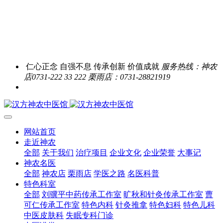
仁心正念 自强不息 传承创新 价值成就
服务热线：神农
店0731-222 33 222 栗雨店：0731-28821919
网站首页
走近神农
全部
关于我们
治疗项目
企业文化
企业荣誉
大事记
神农名医
全部
神农店
栗雨店
学医之路
名医科普
特色科室
全部
刘骥平中药传承工作室
旷秋和针灸传承工作室
曹
可仁传承工作室
特色内科
针灸推拿
特色妇科
特色儿科
中医皮肤科
失眠专科门诊