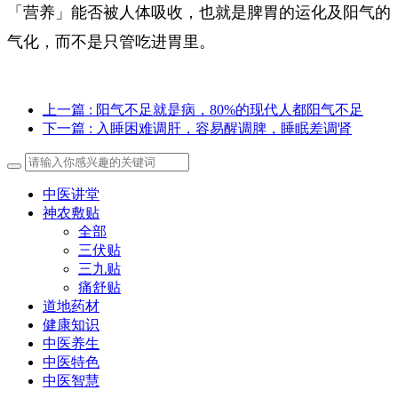
「营养」能否被人体吸收，也就是脾胃的运化及阳气的
气化，而不是只管吃进胃里。
上一篇
: 阳气不足就是病，80%的现代人都阳气不足
下一篇
: 入睡困难调肝，容易醒调脾，睡眠差调肾
中医讲堂
神农敷贴
全部
三伏贴
三九贴
痛舒贴
道地药材
健康知识
中医养生
中医特色
中医智慧