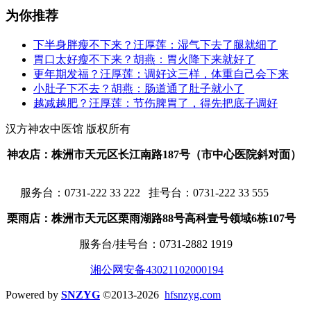
为你推荐
下半身胖瘦不下来？汪厚莲：湿气下去了腿就细了
胃口太好瘦不下来？胡燕：胃火降下来就好了
更年期发福？汪厚莲：调好这三样，体重自己会下来
小肚子下不去？胡燕：肠道通了肚子就小了
越减越肥？汪厚莲：节伤脾胃了，得先把底子调好
汉方神农中医馆 版权所有
神农店：株洲市天元区长江南路187号（市中心医院斜对面）
服务台：
0731-222 33 222 挂号台：0731-222 33 555
栗雨店：株洲市天元区栗雨湖路88号高科壹号领域6栋107号
服务台/挂号台：
0731-2882 1919
湘公网安备43021102000194
Powered by
SNZYG
©2013-2026
hfsnzyg.com