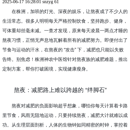
2025-06-17 16:28:01
snzyg
61
在株洲，加班的灯光、深夜的娱乐，让熬夜成了不少人的
生活常态。很多人明明每天严格控制饮食，坚持跑步、健身，
可体重却丝毫未减。一查才发现，原来每天凌晨一两点才睡的
熬夜习惯，正悄无声息地瓦解着所有的减肥努力。即便付出了
节食与运动的汗水，在熬夜的 “攻击” 下，减肥也只能以失败
告终。别焦虑！株洲神农中医馆针对熬夜族的减肥难题，推出
定制方案，帮你打破困境，实现健康瘦身。
熬夜：减肥路上难以跨越的 “绊脚石”
熬夜对减肥的负面影响超乎想象，哪怕你每天计算着卡路
里节食，风雨无阻地运动，只要持续熬夜，减肥大计就难以成
功。从生理层面剖析，人体的生物钟如同精密的时钟，掌控着