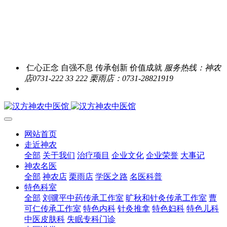
仁心正念 自强不息 传承创新 价值成就
服务热线：神农
店0731-222 33 222 栗雨店：0731-28821919
网站首页
走近神农
全部
关于我们
治疗项目
企业文化
企业荣誉
大事记
神农名医
全部
神农店
栗雨店
学医之路
名医科普
特色科室
全部
刘骥平中药传承工作室
旷秋和针灸传承工作室
曹
可仁传承工作室
特色内科
针灸推拿
特色妇科
特色儿科
中医皮肤科
失眠专科门诊