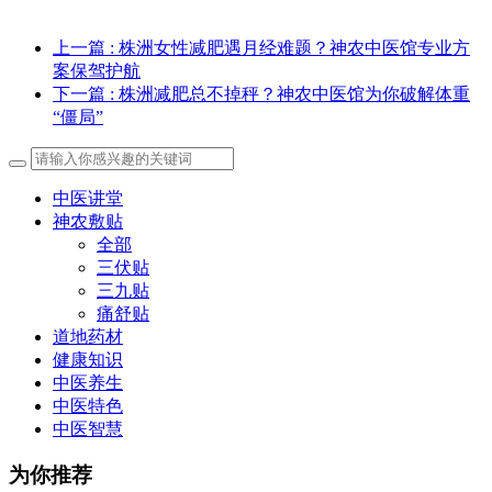
上一篇
: 株洲女性减肥遇月经难题？神农中医馆专业方
案保驾护航
下一篇
: 株洲减肥总不掉秤？神农中医馆为你破解体重
“僵局”
中医讲堂
神农敷贴
全部
三伏贴
三九贴
痛舒贴
道地药材
健康知识
中医养生
中医特色
中医智慧
为你推荐