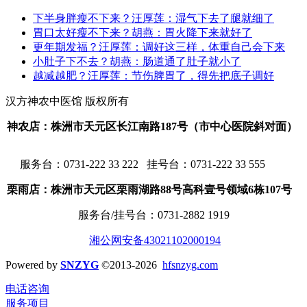
下半身胖瘦不下来？汪厚莲：湿气下去了腿就细了
胃口太好瘦不下来？胡燕：胃火降下来就好了
更年期发福？汪厚莲：调好这三样，体重自己会下来
小肚子下不去？胡燕：肠道通了肚子就小了
越减越肥？汪厚莲：节伤脾胃了，得先把底子调好
汉方神农中医馆 版权所有
神农店：株洲市天元区长江南路187号（市中心医院斜对面）
服务台：
0731-222 33 222 挂号台：0731-222 33 555
栗雨店：株洲市天元区栗雨湖路88号高科壹号领域6栋107号
服务台/挂号台：
0731-2882 1919
湘公网安备43021102000194
Powered by
SNZYG
©2013-2026
hfsnzyg.com
电话咨询
服务项目