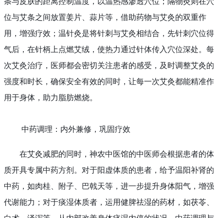
条与皮肤的距离控制温度，以温热感渗透穴位；隔物灸则在穴
位与艾条之间放置姜片、蒜片等，借助药物与艾灸的双重作
用，增强疗效；温针灸是将针刺与艾灸相结合，先针刺穴位得
气后，在针柄上点燃艾绒，使热力通过针体传入穴位深处。每
次艾灸治疗，医师都会密切关注患者的感受，及时调整艾灸的
强度和时长，确保安全有效的同时，让每一次艾灸都能精准作
用于身体，助力脂肪燃烧。
中药调理：内外兼修，巩固疗效
在艾灸减肥的同时，神农中医馆的中医师会根据患者的体
质开具专属中药方剂。对于阳虚体质的患者，给予温阳补肾的
中药，如肉桂、附子、巴戟天等，进一步提升身体阳气，增强
代谢能力；对于痰湿体质者，运用健脾祛湿的药材，如茯苓、