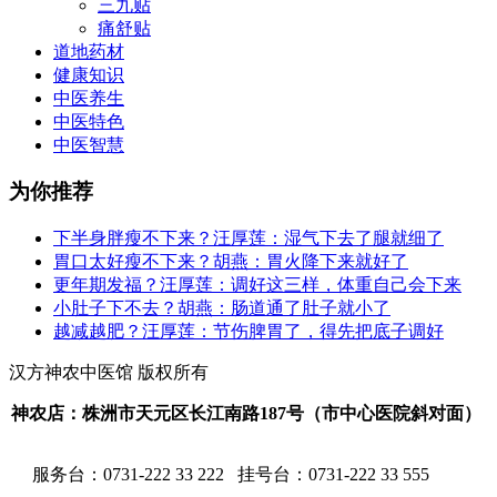
三九贴
痛舒贴
道地药材
健康知识
中医养生
中医特色
中医智慧
为你推荐
下半身胖瘦不下来？汪厚莲：湿气下去了腿就细了
胃口太好瘦不下来？胡燕：胃火降下来就好了
更年期发福？汪厚莲：调好这三样，体重自己会下来
小肚子下不去？胡燕：肠道通了肚子就小了
越减越肥？汪厚莲：节伤脾胃了，得先把底子调好
汉方神农中医馆 版权所有
神农店：株洲市天元区长江南路187号（市中心医院斜对面）
服务台：
0731-222 33 222 挂号台：0731-222 33 555