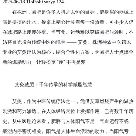
2025-06-18 11:45:40
snzyg
124
在株洲，减肥是许多人持之以恒的目标，健身房的器械上
满是拼搏的汗水，餐桌上精心计算着每一份热量，可不少人仍
在减肥路上屡屡碰壁。当节食、运动难以突破减肥瓶颈时，不
妨将目光投向传统中医的瑰宝 —— 艾灸。株洲神农中医馆以
专业的艾灸疗法为核心，结合个性化方案，为减肥人士点燃全
新的燃脂动力，让轻松享 “瘦” 不再是梦！
艾灸减肥：千年传承的科学减脂智慧
艾灸，作为中医传统疗法之一，凭借艾草燃烧产生的温热
刺激和药力渗透，在人体经络穴位上发挥作用，已有数千年历
史。从中医理论来看，肥胖与人体阳气不足、气血运行不畅、
痰湿内停密切相关。阳气是人体生命活动的动力，当阳气亏