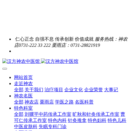
仁心正念 自强不息 传承创新 价值成就
服务热线：神农
店0731-222 33 222 栗雨店：0731-28821919
网站首页
走近神农
全部
关于我们
治疗项目
企业文化
企业荣誉
大事记
神农名医
全部
神农店
栗雨店
学医之路
名医科普
特色科室
全部
刘骥平中药传承工作室
旷秋和针灸传承工作室
曹
可仁传承工作室
特色内科
针灸推拿
特色妇科
特色儿科
中医皮肤科
失眠专科门诊