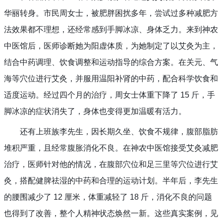
华丽转身。市民周女士，被肥胖困扰多年，尝试过多种减肥方
法效果都不理想，还经常感到手脚冰凉、身体乏力。来到神农
中医馆后，医师诊断她为阳虚体质，为她制定了以艾灸为主，
结合中药调理、饮食调整和运动指导的综合方案。在关元、气
海等穴位进行艾灸，并服用温阳补肾的中药，配合科学饮食和
适度运动。经过四个月的治疗，周女士体重下降了 15 斤，手
脚冰凉的症状消失了，身体也变得更加温暖有活力。
还有上班族李先生，因长期久坐、饮食不规律，腹部脂肪
堆积严重，且经常腹胀消化不良。在神农中医馆接受艾灸减肥
治疗，医师针对他的情况，在腹部穴位和足三里等穴位进行艾
灸，搭配健脾祛湿的中药和合理的运动计划。半年后，李先生
的腰围减少了 12 厘米，体重减轻了 18 斤，消化不良的问题
也得到了改善，整个人精神状态焕然一新。这些真实案例，见