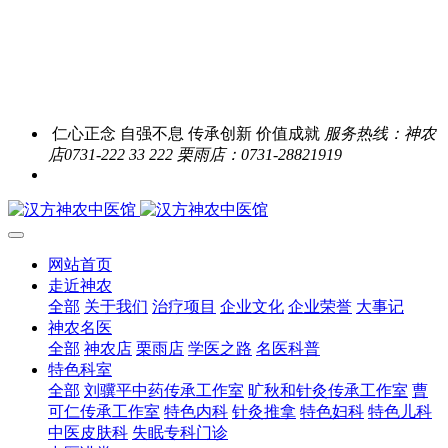
仁心正念 自强不息 传承创新 价值成就
服务热线：神农
店0731-222 33 222 栗雨店：0731-28821919
网站首页
走近神农
全部
关于我们
治疗项目
企业文化
企业荣誉
大事记
神农名医
全部
神农店
栗雨店
学医之路
名医科普
特色科室
全部
刘骥平中药传承工作室
旷秋和针灸传承工作室
曹
可仁传承工作室
特色内科
针灸推拿
特色妇科
特色儿科
中医皮肤科
失眠专科门诊