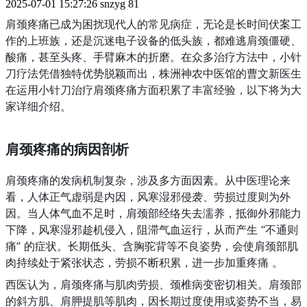
2025-07-01 15:27:26
snzyg
81
肩颈疼痛已成为困扰现代人的常见病症，无论是长时间伏案工
作的上班族，还是沉迷电子设备的低头族，都难逃肩颈僵硬、
酸痛，甚至头疼、手臂麻木的折磨。在众多治疗方法中，小针
刀疗法凭借独特优势脱颖而出，株洲神农中医馆的曹文新医生
在运用小针刀治疗肩颈疼痛方面积累了丰富经验，以下将为大
家详细介绍。
肩颈疼痛的病因剖析
肩颈疼痛的发病机制复杂，涉及多方面因素。从中医理论来
看，人体正气虚弱是内因，风寒湿邪侵袭、劳损过度则为外
因。当人体气血不足时，肩颈部经络失去濡养，抵御外邪能力
下降，风寒湿邪趁机侵入，阻滞气血运行，从而产生 “不通则
痛” 的症状。长期低头、含胸驼背等不良姿势，会使肩颈部肌
肉持续处于紧张状态，劳损不断积累，进一步加重疼痛 。
西医认为，肩颈疼痛与肌肉劳损、颈椎病变密切相关。肩颈部
的斜方肌、肩胛提肌等肌肉，因长期过度使用或姿势不当，易