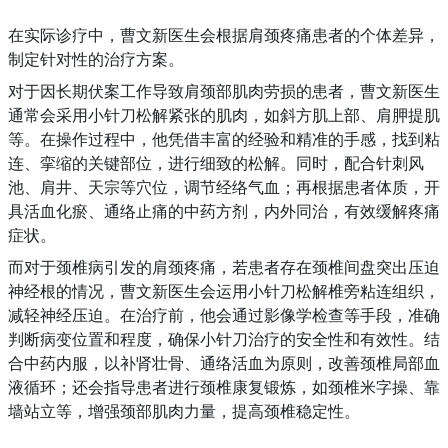
在实际诊疗中，曹文新医生会根据肩颈疼痛患者的个体差异，
制定针对性的治疗方案。
对于因长期伏案工作导致肩颈部肌肉劳损的患者，曹文新医生
通常会采用小针刀松解紧张的肌肉，如斜方肌上部、肩胛提肌
等。在操作过程中，他凭借丰富的经验和精准的手感，找到粘
连、挛缩的关键部位，进行细致的松解。同时，配合针刺风
池、肩井、天宗等穴位，调节经络气血；再根据患者体质，开
具活血化瘀、通络止痛的中药方剂，内外同治，有效缓解疼痛
症状。
而对于颈椎病引发的肩颈疼痛，若患者存在颈椎间盘突出压迫
神经根的情况，曹文新医生会运用小针刀松解椎旁粘连组织，
减轻神经压迫。在治疗前，他会通过影像学检查等手段，准确
判断病变位置和程度，确保小针刀治疗的安全性和有效性。结
合中药内服，以补肾壮骨、通络活血为原则，改善颈椎局部血
液循环；还会指导患者进行颈椎康复锻炼，如颈椎米字操、靠
墙站立等，增强颈部肌肉力量，提高颈椎稳定性。