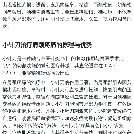
出现慢性劳损，进而引发肌肉痉挛、粘连。而颈椎病，如颈椎
间盘突出、颈椎骨质增生等，会压迫神经根、椎动脉，不仅导
致肩颈局部疼痛，还可能引发上肢麻木、头晕、视力模糊等症
状。
小针刀治疗肩颈疼痛的原理与优势
小针刀是一种融合中医针灸 “针” 的刺激作用与西医手术刀 
“刀” 的切割功能的微创医疗器械，其直径通常在 0.4 - 
1.2mm，能够精准抵达病变部位。
在肩颈疼痛的治疗中，小针刀的作用显著。当肩颈部肌肉因劳
损出现粘连、挛缩时，小针刀可直接进行松解，恢复肌肉的正
常张力和弹性，减轻对周围神经和血管的压迫。对于因颈椎病
变导致的神经卡压问题，小针刀能调节局部力学平衡，有效缓
解疼痛和麻木症状。此外，小针刀刺激穴位，还能调节经络气
血运行，改善局部血液循环，加速炎症物质代谢，促进组织修
复 。相较于传统治疗方法，小针刀治疗具有创口小、恢复
快、疗效显著等特点，尤其适合生活节奏快、难以长时间休养