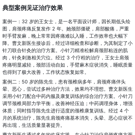
典型案例见证治疗效果
案例一：32 岁的王女士，是一名平面设计师，因长期低头绘
图，肩颈疼痛反复发作 2 年。她颈部僵硬，肩部酸痛，严重
时手臂发麻，晚上常常因疼痛难以入睡，工作效率也大幅下
降。曹文新医生接诊后，经过详细检查和诊断，为其制定了小
针刀联合针灸的治疗方案。小针刀精准松解肩颈部粘连的肌
肉，针灸刺激相关穴位。经过 3 个疗程的治疗，王女士肩颈
疼痛明显减轻，颈部活动自如，手臂麻木症状消失，睡眠质量
也得到了极大改善，工作状态恢复如常。
案例二：50 岁的陈先生，患有颈椎病多年，肩颈疼痛伴头
晕、恶心，尝试过多种治疗方法，效果均不理想。曹文新医生
采用小针刀配合中药内服及康复训练的综合治疗方案。小针刀
调节颈椎局部力学平衡，改善神经压迫；中药调理身体，增强
体质；同时指导陈先生进行适度的颈椎康复训练。经过 4 个
月的系统治疗，陈先生肩颈疼痛基本消失，头晕、恶心症状不
再出现，生活质量显著提升。
曹文新医生通过多年的临床实践，在小针刀治疗肩颈疼痛方面