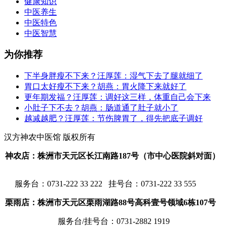
健康知识
中医养生
中医特色
中医智慧
为你推荐
下半身胖瘦不下来？汪厚莲：湿气下去了腿就细了
胃口太好瘦不下来？胡燕：胃火降下来就好了
更年期发福？汪厚莲：调好这三样，体重自己会下来
小肚子下不去？胡燕：肠道通了肚子就小了
越减越肥？汪厚莲：节伤脾胃了，得先把底子调好
汉方神农中医馆 版权所有
神农店：株洲市天元区长江南路187号（市中心医院斜对面）
服务台：
0731-222 33 222 挂号台：0731-222 33 555
栗雨店：株洲市天元区栗雨湖路88号高科壹号领域6栋107号
服务台/挂号台：
0731-2882 1919