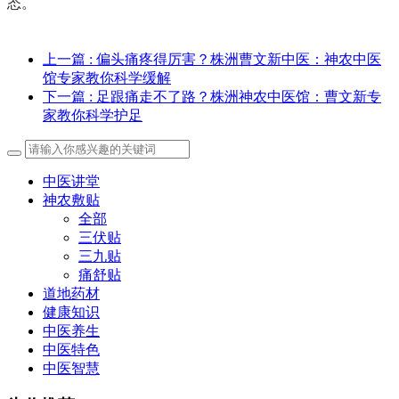
态。
上一篇
: 偏头痛疼得厉害？株洲曹文新中医：神农中医
馆专家教你科学缓解
下一篇
: 足跟痛走不了路？株洲神农中医馆：曹文新专
家教你科学护足
中医讲堂
神农敷贴
全部
三伏贴
三九贴
痛舒贴
道地药材
健康知识
中医养生
中医特色
中医智慧