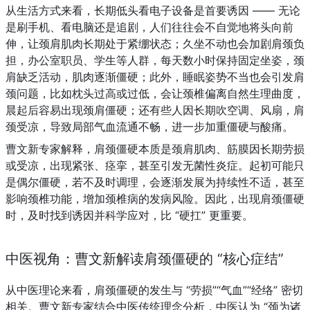
从生活方式来看，长期低头看电子设备是首要诱因 —— 无论
是刷手机、看电脑还是追剧，人们往往会不自觉地将头向前
伸，让颈肩肌肉长期处于紧绷状态；久坐不动也会加剧肩颈负
担，办公室职员、学生等人群，每天数小时保持固定坐姿，颈
肩缺乏活动，肌肉逐渐僵硬；此外，睡眠姿势不当也会引发肩
颈问题，比如枕头过高或过低，会让颈椎偏离自然生理曲度，
晨起后容易出现颈肩僵硬；还有些人因长期吹空调、风扇，肩
颈受凉，导致局部气血流通不畅，进一步加重僵硬与酸痛。
曹文新专家解释，肩颈僵硬本质是颈肩肌肉、筋膜因长期劳损
或受凉，出现紧张、痉挛，甚至引发无菌性炎症。起初可能只
是偶尔僵硬，若不及时调理，会逐渐发展为持续性不适，甚至
影响颈椎功能，增加颈椎病的发病风险。因此，出现肩颈僵硬
时，及时找到诱因并科学应对，比 “硬扛” 更重要。
中医视角：曹文新解读肩颈僵硬的 “核心症结”
从中医理论来看，肩颈僵硬的发生与 “劳损”“气血”“经络” 密切
相关。曹文新专家结合中医传统理念分析，中医认为 “颈为诸