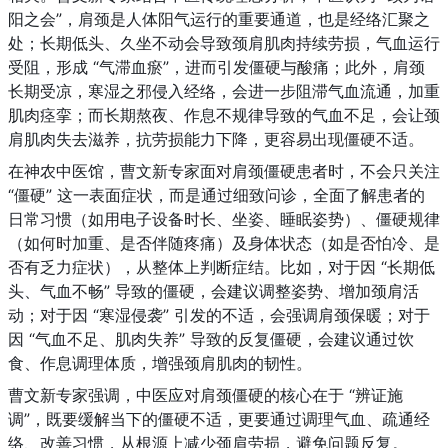
阳之会”，肩颈是人体阳气运行的重要通道，也是经络汇聚之
处；长期低头、久坐不动会导致颈肩肌肉持续劳损，气血运行
受阻，形成 “气滞血瘀”，进而引发僵硬与酸痛；此外，肩颈
长期受凉，寒湿之邪侵入经络，会进一步阻滞气血流通，加重
肌肉痉挛；而长期熬夜、作息不规律导致的气血不足，会让颈
肩肌肉失去滋养，抗劳损能力下降，更容易出现僵硬不适。
在神农中医馆，曹文新专家面对肩颈僵硬患者时，不会只关注 
“僵硬” 这一表面症状，而是通过细致问诊，全面了解患者的
日常习惯（如用电子设备时长、坐姿、睡眠姿势）、僵硬规律
（如何时加重、是否伴随疼痛）及身体状态（如是否怕冷、是
否有乏力症状），从整体上判断症结。比如，对于因 “长期低
头、气血不畅” 导致的僵硬，会建议调整姿势、增加颈肩活
动；对于因 “寒湿侵袭” 引发的不适，会强调肩颈保暖；对于
因 “气血不足、肌肉失养” 导致的反复僵硬，会建议通过饮
食、作息调理体质，增强颈肩肌肉的韧性。
曹文新专家强调，中医应对肩颈僵硬的核心在于 “辨证施
调”，既要缓解当下的僵硬不适，更要通过调理气血、疏通经
络、改善习惯，从根源上减少颈肩劳损，避免问题反复。