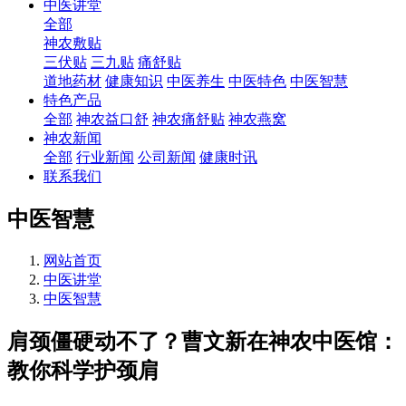
中医讲堂
全部
神农敷贴
三伏贴
三九贴
痛舒贴
道地药材
健康知识
中医养生
中医特色
中医智慧
特色产品
全部
神农益口舒
神农痛舒贴
神农燕窝
神农新闻
全部
行业新闻
公司新闻
健康时讯
联系我们
中医智慧
网站首页
中医讲堂
中医智慧
肩颈僵硬动不了？曹文新在神农中医馆：
教你科学护颈肩