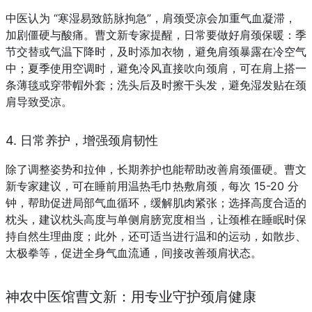
中医认为 “寒湿易致筋脉拘急”，肩颈受凉会加重气血凝滞，
加剧僵硬与酸痛。曹文新专家提醒，日常要做好肩颈保暖：季
节交替或气温下降时，及时添加衣物，避免肩颈暴露在冷空气
中；夏季使用空调时，避免冷风直接吹向颈肩，可在肩上搭一
条薄毯或穿带帽外套；洗头后及时擦干头发，避免湿发贴在颈
肩导致受凉。
4. 日常养护，增强颈肩韧性
除了调整姿势和拉伸，长期养护也能帮助改善肩颈僵硬。曹文
新专家建议，可在睡前用温热毛巾热敷肩颈，每次 15-20 分
钟，帮助促进局部气血循环，缓解肌肉紧张；选择高度合适的
枕头，建议枕头高度与单侧肩膀宽度相当，让颈椎在睡眠时保
持自然生理曲度；此外，还可适当进行温和的运动，如散步、
太极拳等，促进全身气血流通，间接改善颈肩状态。
神农中医馆曹文新：用专业守护颈肩健康