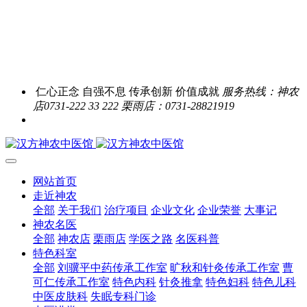
仁心正念 自强不息 传承创新 价值成就
服务热线：神农
店0731-222 33 222 栗雨店：0731-28821919
网站首页
走近神农
全部
关于我们
治疗项目
企业文化
企业荣誉
大事记
神农名医
全部
神农店
栗雨店
学医之路
名医科普
特色科室
全部
刘骥平中药传承工作室
旷秋和针灸传承工作室
曹
可仁传承工作室
特色内科
针灸推拿
特色妇科
特色儿科
中医皮肤科
失眠专科门诊