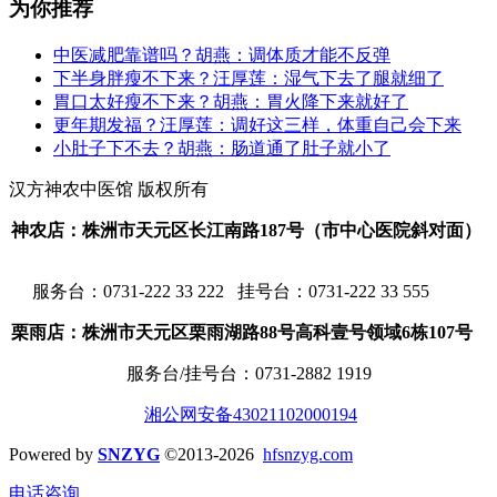
为你推荐
中医减肥靠谱吗？胡燕：调体质才能不反弹
下半身胖瘦不下来？汪厚莲：湿气下去了腿就细了
胃口太好瘦不下来？胡燕：胃火降下来就好了
更年期发福？汪厚莲：调好这三样，体重自己会下来
小肚子下不去？胡燕：肠道通了肚子就小了
汉方神农中医馆 版权所有
神农店：株洲市天元区长江南路187号（市中心医院斜对面）
服务台：
0731-222 33 222 挂号台：0731-222 33 555
栗雨店：株洲市天元区栗雨湖路88号高科壹号领域6栋107号
服务台/挂号台：
0731-2882 1919
湘公网安备43021102000194
Powered by
SNZYG
©2013-2026
hfsnzyg.com
电话咨询