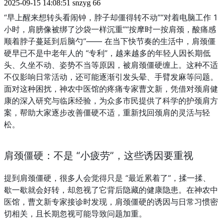
2025-09-15 14:08:51
snzyg
66
“早上醒来想转头看闹钟，脖子却僵得转不动”“对着电脑工作 1 
小时，肩膀像被绑了沙袋一样沉重”“按摩时一按肩颈，酸痛感
顺着脖子蔓延到后脑勺”—— 在当下快节奏的生活中，肩颈僵
硬早已不是中老年人的 “专利”，越来越多的年轻人因长期低
头、久坐不动、姿势不当等原因，被肩颈僵硬缠上。这种不适
不仅影响日常活动，还可能逐渐引发头晕、手臂发麻等问题。
面对这种困扰，神农中医馆的疼痛专家曹文新，凭借对颈肩健
康的深入研究与临床经验，为众多市民提供了科学的护颈肩方
案，帮助大家逐步改善僵硬不适，重新找回颈肩的灵活与轻
松。
肩颈僵硬：不是 “小疲劳”，这些诱因要重视
提到肩颈僵硬，很多人会觉得只是 “最近累着了”，揉一揉、
歇一歇就会好转，却忽视了它背后隐藏的健康隐患。在神农中
医馆，曹文新专家接诊时发现，肩颈僵硬的诱因与日常习惯密
切相关，且长期忽视可能导致问题加重。