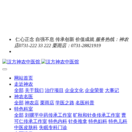
仁心正念 自强不息 传承创新 价值成就
服务热线：神农
店0731-222 33 222 栗雨店：0731-28821919
网站首页
走近神农
全部
关于我们
治疗项目
企业文化
企业荣誉
大事记
神农名医
全部
神农店
栗雨店
学医之路
名医科普
特色科室
全部
刘骥平中药传承工作室
旷秋和针灸传承工作室
曹
可仁传承工作室
特色内科
针灸推拿
特色妇科
特色儿科
中医皮肤科
失眠专科门诊