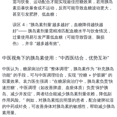
需与饮食、运动配合才能实现最佳控糖效果，若用胰岛
素后暴饮暴食或不运动，反而可能导致血糖波动更大，
甚至引发肥胖、低血糖；
误区 4：“胰岛素剂量‘越多越好’，血糖降得越快越
好”—— 胰岛素剂量需精准匹配血糖水平与饮食情况，
过量使用易引发严重低血糖（可能导致昏迷、脑损
伤），并非 “越多越有效”。
中医视角下的胰岛素使用：“中西医结合，优势互补”
中医认为，糖尿病治疗需 “整体调理”，胰岛素作为 “补充胰岛
功能” 的手段，可与中医调理结合，实现 “控糖 + 护脏腑” 的
双重效果。袁力医生强调：“在糖尿病治疗中，胰岛素负责‘快
速控糖’，中医调理（如改善脾虚、血瘀体质）负责‘保护胰
岛、减少并发症’，两者结合能减少胰岛素剂量依赖，降低副
作用风险。” 例如，对胰岛素抵抗明显的患者，配合健脾祛湿
的中药或针灸，可改善身体对胰岛素的敏感性，帮助减少胰岛
素用量。