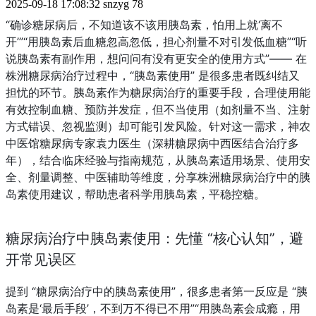
2025-09-18 17:08:32
snzyg
78
“确诊糖尿病后，不知道该不该用胰岛素，怕用上就‘离不
开’”“用胰岛素后血糖忽高忽低，担心剂量不对引发低血糖”“听
说胰岛素有副作用，想问问有没有更安全的使用方式”—— 在
株洲糖尿病治疗过程中，“胰岛素使用” 是很多患者既纠结又
担忧的环节。胰岛素作为糖尿病治疗的重要手段，合理使用能
有效控制血糖、预防并发症，但不当使用（如剂量不当、注射
方式错误、忽视监测）却可能引发风险。针对这一需求，神农
中医馆糖尿病专家袁力医生（深耕糖尿病中西医结合治疗多
年），结合临床经验与指南规范，从胰岛素适用场景、使用安
全、剂量调整、中医辅助等维度，分享株洲糖尿病治疗中的胰
岛素使用建议，帮助患者科学用胰岛素，平稳控糖。
糖尿病治疗中胰岛素使用：先懂 “核心认知”，避
开常见误区
提到 “糖尿病治疗中的胰岛素使用”，很多患者第一反应是 “胰
岛素是‘最后手段’，不到万不得已不用”“用胰岛素会成瘾，用