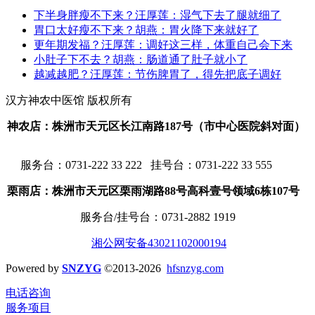
下半身胖瘦不下来？汪厚莲：湿气下去了腿就细了
胃口太好瘦不下来？胡燕：胃火降下来就好了
更年期发福？汪厚莲：调好这三样，体重自己会下来
小肚子下不去？胡燕：肠道通了肚子就小了
越减越肥？汪厚莲：节伤脾胃了，得先把底子调好
汉方神农中医馆 版权所有
神农店：株洲市天元区长江南路187号（市中心医院斜对面）
服务台：
0731-222 33 222 挂号台：0731-222 33 555
栗雨店：株洲市天元区栗雨湖路88号高科壹号领域6栋107号
服务台/挂号台：
0731-2882 1919
湘公网安备43021102000194
Powered by
SNZYG
©2013-2026
hfsnzyg.com
电话咨询
服务项目