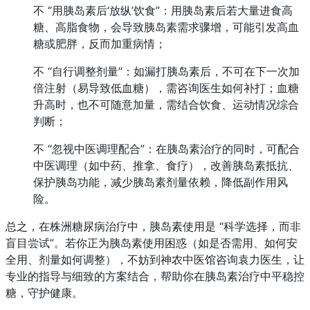
不 “用胰岛素后‘放纵’饮食”：用胰岛素后若大量进食高
糖、高脂食物，会导致胰岛素需求骤增，可能引发高血
糖或肥胖，反而加重病情；
不 “自行调整剂量”：如漏打胰岛素后，不可在下一次加
倍注射（易导致低血糖），需咨询医生如何补打；血糖
升高时，也不可随意加量，需结合饮食、运动情况综合
判断；
不 “忽视中医调理配合”：在胰岛素治疗的同时，可配合
中医调理（如中药、推拿、食疗），改善胰岛素抵抗、
保护胰岛功能，减少胰岛素剂量依赖，降低副作用风
险。
总之，在株洲糖尿病治疗中，胰岛素使用是 “科学选择，而非
盲目尝试”。若你正为胰岛素使用困惑（如是否需用、如何安
全用、剂量如何调整），不妨到神农中医馆咨询袁力医生，让
专业的指导与细致的方案结合，帮助你在胰岛素治疗中平稳控
糖，守护健康。