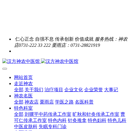
仁心正念 自强不息 传承创新 价值成就
服务热线：神农
店0731-222 33 222 栗雨店：0731-28821919
网站首页
走近神农
全部
关于我们
治疗项目
企业文化
企业荣誉
大事记
神农名医
全部
神农店
栗雨店
学医之路
名医科普
特色科室
全部
刘骥平中药传承工作室
旷秋和针灸传承工作室
曹
可仁传承工作室
特色内科
针灸推拿
特色妇科
特色儿科
中医皮肤科
失眠专科门诊