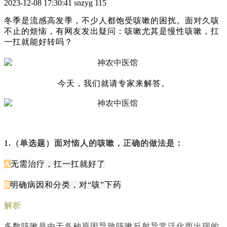
2023-12-08 17:30:41
snzyg
115
冬季是流感高发季，不少人都饱受咳嗽的困扰。面对久咳
不止的烦恼，有网友发出疑问：咳嗽尤其是慢性咳嗽，扛
一扛就能好转吗？
今天，我们就请专家来解答。
1.（单选题）面对恼人的咳嗽，正确的做法是：
A
无需治疗，扛一扛就好了
B
明确病因和分类，对“咳”下药
解析
多数咳嗽是由于各种原因导致咳嗽反射异常活化而出现的