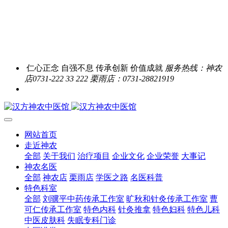
仁心正念 自强不息 传承创新 价值成就
服务热线：神农
店0731-222 33 222 栗雨店：0731-28821919
网站首页
走近神农
全部
关于我们
治疗项目
企业文化
企业荣誉
大事记
神农名医
全部
神农店
栗雨店
学医之路
名医科普
特色科室
全部
刘骥平中药传承工作室
旷秋和针灸传承工作室
曹
可仁传承工作室
特色内科
针灸推拿
特色妇科
特色儿科
中医皮肤科
失眠专科门诊