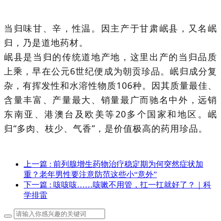
当归味甘、辛，性温。因主产于甘肃岷县，又名岷
归，乃是道地药材。
岷县是当归的传统道地产地，这里出产的当归品质
上乘，早在公元6世纪便成为朝贡珍品。岷归成分复
杂，有挥发性和水溶性物质106种。因其质量最佳、
含量丰富、产量最大、销量最广而驰名中外，远销
东南亚、港澳台及欧美等20多个国家和地区。岷
归“多肉、枝少、气香”，是价值极高的药用珍品。
上一篇
: 前列腺增生药物治疗稳定期为何突然症状加
重？老年男性要注意防范这些小“意外”
下一篇
: 咳咳咳……咳嗽不用管，扛一扛就好了？｜科
学排雷