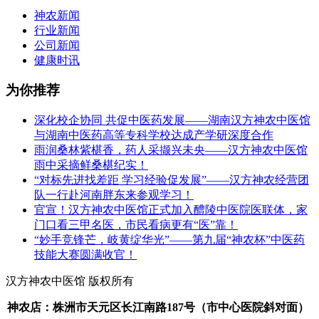
神农新闻
行业新闻
公司新闻
健康时讯
为你推荐
深化校企协同 共促中医药发展——湖南汉方神农中医馆
与湖南中医药高等专科学校达成产学研深度合作
雨润桑林紫椹香，药人采撷兴未央——汉方神农中医馆
雨中采摘鲜桑椹纪实！
“对标先进找差距 学习经验促发展”——汉方神农经营团
队一行赴河南胖东来参观学习！
官宣！汉方神农中医馆正式加入醴陵中医院医联体，家
门口看三甲名医，市民看病更有“医”靠！
“妙手竞锋芒，岐黄绽华光”——第九届“神农杯”中医药
技能大赛圆满收官！
汉方神农中医馆 版权所有
神农店：株洲市天元区长江南路187号（市中心医院斜对面）