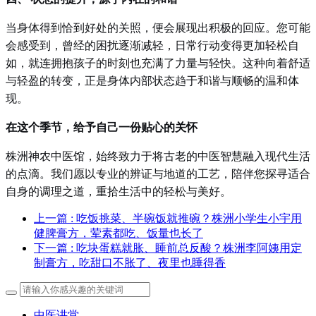
当身体得到恰到好处的关照，便会展现出积极的回应。您可能
会感受到，曾经的困扰逐渐减轻，日常行动变得更加轻松自
如，就连拥抱孩子的时刻也充满了力量与轻快。这种向着舒适
与轻盈的转变，正是身体内部状态趋于和谐与顺畅的温和体
现。
在这个季节，给予自己一份贴心的关怀
株洲神农中医馆，始终致力于将古老的中医智慧融入现代生活
的点滴。我们愿以专业的辨证与地道的工艺，陪伴您探寻适合
自身的调理之道，重拾生活中的轻松与美好。
上一篇
: 吃饭挑菜、半碗饭就推碗？株洲小学生小宇用
健脾膏方，荤素都吃、饭量也长了
下一篇
: 吃块蛋糕就胀、睡前总反酸？株洲李阿姨用定
制膏方，吃甜口不胀了、夜里也睡得香
中医讲堂