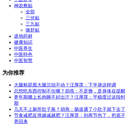
神农敷贴
全部
三伏贴
三九贴
痛舒贴
道地药材
健康知识
中医养生
中医特色
中医智慧
为你推荐
大腿粗屁股大腿沉抬不动？汪厚莲：下半身这样调
总想吃东西控制不住嘴？胡燕：不是馋，是身体在提醒
更年期腰上长肉睡不好出汗？汪厚莲：平稳度过这段时
期
几天不上厕所肚子胀？胡燕：肠道通了小肚子就下去了
节食减肥反弹越减越肥？汪厚莲：别再节伤了，把底子
养回来