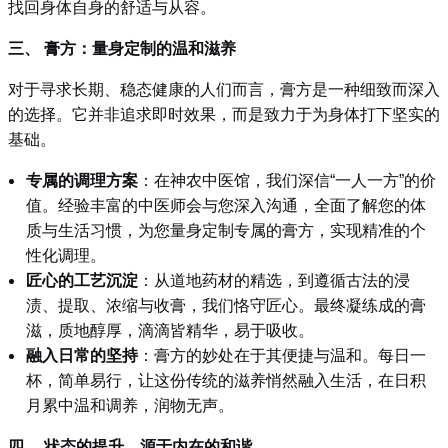
找回身体自身的舒适与从容。
三、 膏方：量身定制的温和滋养
对于寻求长期、稳态健康的人们而言，膏方是一种细致而深入
的选择。它并非追求即时效果，而是致力于为身体打下坚实的
基础。
专属的调理方案
：在神农中医馆，我们深信“一人一方”的价
值。经验丰富的中医师会与您深入沟通，全面了解您的体
质与生活习惯，为您量身定制专属的膏方，实现精准的个
性化调理。
匠心的工艺沉淀
：从道地药材的精选，到遵循古法的浸
渍、提取、浓缩与收膏，我们恪守匠心。最终凝练成的膏
滋，质地醇厚，滴滴皆精华，易于吸收。
融入日常的坚持
：膏方的妙处在于其便捷与温和。每日一
杯，简单易行，让这份传统的滋养悄然融入生活，在日积
月累中温和调养，润物无声。
四、 状态的提升，源于内在的和谐