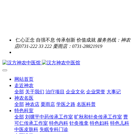
仁心正念 自强不息 传承创新 价值成就
服务热线：神农
店0731-222 33 222 栗雨店：0731-28821919
网站首页
走近神农
全部
关于我们
治疗项目
企业文化
企业荣誉
大事记
神农名医
全部
神农店
栗雨店
学医之路
名医科普
特色科室
全部
刘骥平中药传承工作室
旷秋和针灸传承工作室
曹
可仁传承工作室
特色内科
针灸推拿
特色妇科
特色儿科
中医皮肤科
失眠专科门诊