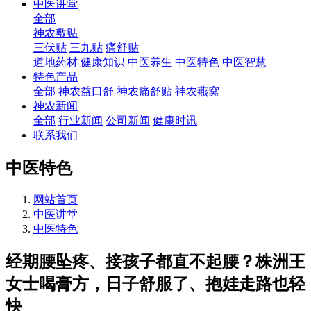
中医讲堂
全部
神农敷贴
三伏贴
三九贴
痛舒贴
道地药材
健康知识
中医养生
中医特色
中医智慧
特色产品
全部
神农益口舒
神农痛舒贴
神农燕窝
神农新闻
全部
行业新闻
公司新闻
健康时讯
联系我们
中医特色
网站首页
中医讲堂
中医特色
经期腰坠疼、接孩子都直不起腰？株洲王
女士喝膏方，日子舒服了、抱娃走路也轻
快