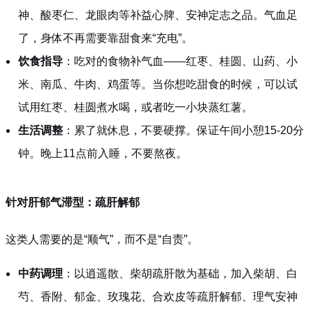
神、酸枣仁、龙眼肉等补益心脾、安神定志之品。气血足
了，身体不再需要靠甜食来“充电”。
饮食指导
：吃对的食物补气血——红枣、桂圆、山药、小
米、南瓜、牛肉、鸡蛋等。当你想吃甜食的时候，可以试
试用红枣、桂圆煮水喝，或者吃一小块蒸红薯。
生活调整
：累了就休息，不要硬撑。保证午间小憩15-20分
钟。晚上11点前入睡，不要熬夜。
针对肝郁气滞型：疏肝解郁
这类人需要的是“顺气”，而不是“自责”。
中药调理
：以逍遥散、柴胡疏肝散为基础，加入柴胡、白
芍、香附、郁金、玫瑰花、合欢皮等疏肝解郁、理气安神