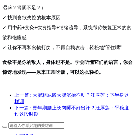
湿盛？肾阴不足？）
✓ 找到食欲失控的根本原因
✓ 用中药+艾灸+饮食指导+情绪疏导，系统帮你恢复正常的食
欲和饱腹感
✓ 让你不再和食物打仗，不再自我攻击，轻松地“管住嘴”
食欲不是你的敌人，身体也不是。学会听懂它们的语言，你会
惊讶地发现——原来正常吃饭，可以这么轻松。
上一篇
: 大腿粗屁股大腿沉抬不动？汪厚莲：下半身这
样调
下一篇
: 更年期腰上长肉睡不好出汗？汪厚莲：平稳度
过这段时期