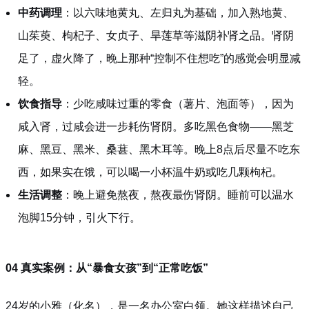
中药调理
：以六味地黄丸、左归丸为基础，加入熟地黄、
山茱萸、枸杞子、女贞子、旱莲草等滋阴补肾之品。肾阴
足了，虚火降了，晚上那种“控制不住想吃”的感觉会明显减
轻。
饮食指导
：少吃咸味过重的零食（薯片、泡面等），因为
咸入肾，过咸会进一步耗伤肾阴。多吃黑色食物——黑芝
麻、黑豆、黑米、桑葚、黑木耳等。晚上8点后尽量不吃东
西，如果实在饿，可以喝一小杯温牛奶或吃几颗枸杞。
生活调整
：晚上避免熬夜，熬夜最伤肾阴。睡前可以温水
泡脚15分钟，引火下行。
04 真实案例：从“暴食女孩”到“正常吃饭”
24岁的小雅（化名），是一名办公室白领。她这样描述自己