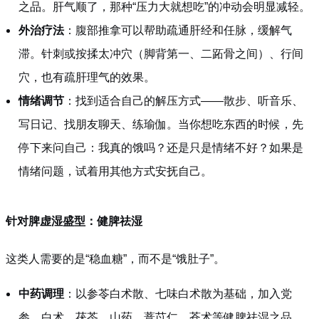
之品。肝气顺了，那种“压力大就想吃”的冲动会明显减轻。
外治疗法
：腹部推拿可以帮助疏通肝经和任脉，缓解气
滞。针刺或按揉太冲穴（脚背第一、二跖骨之间）、行间
穴，也有疏肝理气的效果。
情绪调节
：找到适合自己的解压方式——散步、听音乐、
写日记、找朋友聊天、练瑜伽。当你想吃东西的时候，先
停下来问自己：我真的饿吗？还是只是情绪不好？如果是
情绪问题，试着用其他方式安抚自己。
针对脾虚湿盛型：健脾祛湿
这类人需要的是“稳血糖”，而不是“饿肚子”。
中药调理
：以参苓白术散、七味白术散为基础，加入党
参、白术、茯苓、山药、薏苡仁、苍术等健脾祛湿之品。