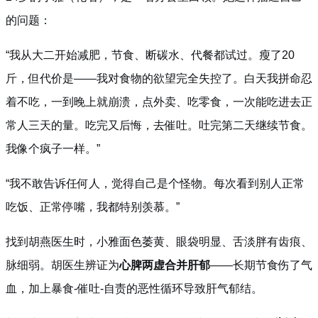
的问题：
“我从大二开始减肥，节食、断碳水、代餐都试过。瘦了20
斤，但代价是——我对食物的欲望完全失控了。白天我拼命忍
着不吃，一到晚上就崩溃，点外卖、吃零食，一次能吃进去正
常人三天的量。吃完又后悔，去催吐。吐完第二天继续节食。
我像个疯子一样。”
“我不敢告诉任何人，觉得自己是个怪物。每次看到别人正常
吃饭、正常停嘴，我都特别羡慕。”
找到胡燕医生时，小雅面色萎黄、眼袋明显、舌淡胖有齿痕、
脉细弱。胡医生辨证为
心脾两虚合并肝郁
——长期节食伤了气
血，加上暴食-催吐-自责的恶性循环导致肝气郁结。