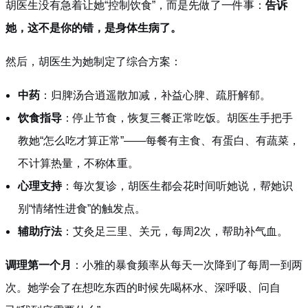
胡医生没有急着让她“控制饮食”，而是先做了一件事：
告诉
她，这不是你的错，是身体生病了。
然后，胡医生为她制定了综合方案：
中药
：归脾汤合逍遥散加减，补益心脾、疏肝解郁。
饮食指导
：停止节食，恢复三餐正常吃饭。胡医生手把手
教她“怎么吃才算正常”——每餐有主食、有蛋白、有蔬菜，
不计算热量，不称体重。
心理支持
：每次复诊，胡医生都会花时间听她说，帮她识
别“情绪性进食”的触发点。
辅助疗法
：艾灸足三里、关元，每周2次，帮助补气血。
调理第一个月
：小雅的暴食频率从每天一次降到了每周一到两
次。她学会了在想吃东西的时候先喝杯水、深呼吸、问自