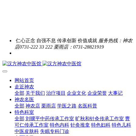
仁心正念 自强不息 传承创新 价值成就
服务热线：神农
店0731-222 33 222 栗雨店：0731-28821919
网站首页
走近神农
全部
关于我们
治疗项目
企业文化
企业荣誉
大事记
神农名医
全部
神农店
栗雨店
学医之路
名医科普
特色科室
全部
刘骥平中药传承工作室
旷秋和针灸传承工作室
曹
可仁传承工作室
特色内科
针灸推拿
特色妇科
特色儿科
中医皮肤科
失眠专科门诊