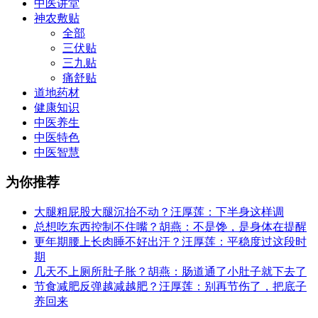
中医讲堂
神农敷贴
全部
三伏贴
三九贴
痛舒贴
道地药材
健康知识
中医养生
中医特色
中医智慧
为你推荐
大腿粗屁股大腿沉抬不动？汪厚莲：下半身这样调
总想吃东西控制不住嘴？胡燕：不是馋，是身体在提醒
更年期腰上长肉睡不好出汗？汪厚莲：平稳度过这段时
期
几天不上厕所肚子胀？胡燕：肠道通了小肚子就下去了
节食减肥反弹越减越肥？汪厚莲：别再节伤了，把底子
养回来