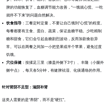
脾的功能恢复了，血糖调节能力改善，“一饿就心慌、一吃
就停不下来”的问题自然解决。
饮食指导
：三餐定时定量，不要让自己饿到“心慌”的程度。
每餐都要有主食、蛋白、蔬菜，保证血糖平稳。少吃精制
糖和甜食，它们会引起血糖剧烈波动，反而加剧食欲异
常。可以在两餐之间加一小把坚果或半个苹果，避免过度
饥饿。
穴位保健
：按揉足三里（膝盖外侧下3寸）、丰隆（小腿外
侧中点），每天各5分钟，有健脾祛湿、化痰通络的作用。
针对肾阴不足型：滋阴补肾
这类人需要的是“养阴”，而不是“硬扛”。