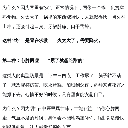
为什么？因为胃里有“火”。正常情况下，胃像一个锅，负责腐
熟食物。火太大了，锅里的东西烧得快，人就饿得快。胃火往
上冲，还会引起口臭、牙龈肿痛、口干舌燥。
这种“馋”，是胃在求救——火太大了，需要降火。
第二种：心脾两虚——“累了就想吃甜的”
这类人的典型场景是：下午三四点，工作累了、脑子转不动
了，就想喝杯奶茶、吃块蛋糕。加班到深夜，必须来点夜宵才
能撑下去。心情不好的时候，只有甜食能安慰自己。
为什么？因为“甜”在中医里属甘味，甘能补益。当你心脾两
虚、气血不足的时候，身体会本能地渴望“补”，而甜食是最快
能提供能量、让人感觉舒服的东西。