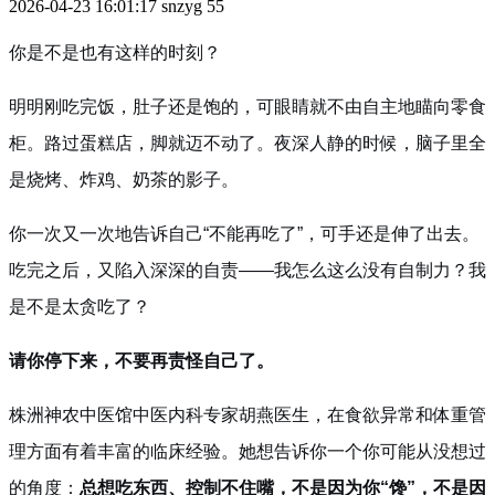
2026-04-23 16:01:17
snzyg
55
你是不是也有这样的时刻？
明明刚吃完饭，肚子还是饱的，可眼睛就不由自主地瞄向零食
柜。路过蛋糕店，脚就迈不动了。夜深人静的时候，脑子里全
是烧烤、炸鸡、奶茶的影子。
你一次又一次地告诉自己“不能再吃了”，可手还是伸了出去。
吃完之后，又陷入深深的自责——我怎么这么没有自制力？我
是不是太贪吃了？
请你停下来，不要再责怪自己了。
株洲神农中医馆中医内科专家胡燕医生，在食欲异常和体重管
理方面有着丰富的临床经验。她想告诉你一个你可能从没想过
的角度：
总想吃东西、控制不住嘴，不是因为你“馋”，不是因