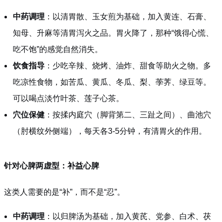
中药调理
：以清胃散、玉女煎为基础，加入黄连、石膏、
知母、升麻等清胃泻火之品。胃火降了，那种“饿得心慌、
吃不饱”的感觉自然消失。
饮食指导
：少吃辛辣、烧烤、油炸、甜食等助火之物。多
吃凉性食物，如苦瓜、黄瓜、冬瓜、梨、荸荠、绿豆等。
可以喝点淡竹叶茶、莲子心茶。
穴位保健
：按揉内庭穴（脚背第二、三趾之间）、曲池穴
（肘横纹外侧端），每天各3-5分钟，有清胃火的作用。
针对心脾两虚型：补益心脾
这类人需要的是“补”，而不是“忍”。
中药调理
：以归脾汤为基础，加入黄芪、党参、白术、茯