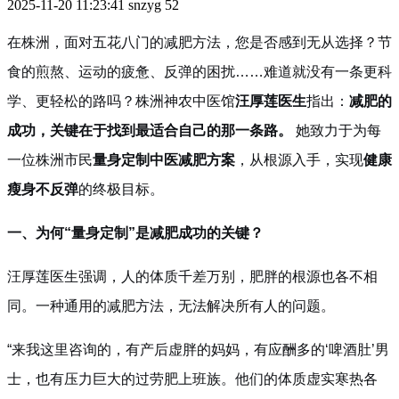
2025-11-20 11:23:41
snzyg
52
在株洲，面对五花八门的减肥方法，您是否感到无从选择？节
食的煎熬、运动的疲惫、反弹的困扰……难道就没有一条更科
学、更轻松的路吗？株洲神农中医馆
汪厚莲医生
指出：
减肥的
成功，关键在于找到最适合自己的那一条路。
她致力于为每
一位株洲市民
量身定制中医减肥方案
，从根源入手，实现
健康
瘦身不反弹
的终极目标。
一、为何“量身定制”是减肥成功的关键？
汪厚莲医生强调，人的体质千差万别，肥胖的根源也各不相
同。一种通用的减肥方法，无法解决所有人的问题。
“来我这里咨询的，有产后虚胖的妈妈，有应酬多的‘啤酒肚’男
士，也有压力巨大的过劳肥上班族。他们的体质虚实寒热各