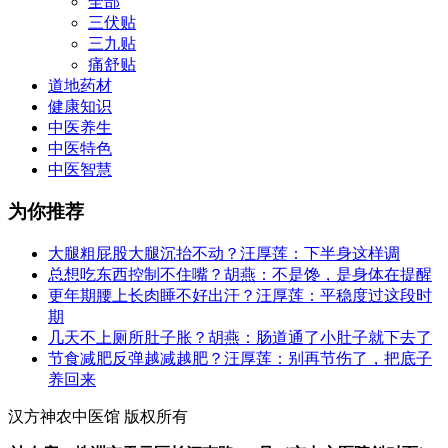
全部
三伏贴
三九贴
痛舒贴
道地药材
健康知识
中医养生
中医特色
中医智慧
为你推荐
大腿粗屁股大腿沉抬不动？汪厚莲：下半身这样调
总想吃东西控制不住嘴？胡燕：不是馋，是身体在提醒
更年期腰上长肉睡不好出汗？汪厚莲：平稳度过这段时
期
几天不上厕所肚子胀？胡燕：肠道通了小肚子就下去了
节食减肥反弹越减越肥？汪厚莲：别再节伤了，把底子
养回来
汉方神农中医馆 版权所有