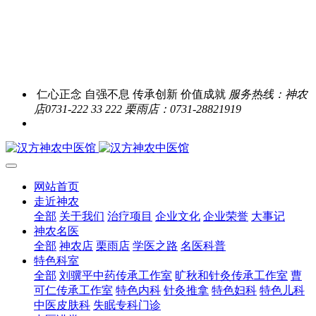
仁心正念 自强不息 传承创新 价值成就
服务热线：神农
店0731-222 33 222 栗雨店：0731-28821919
网站首页
走近神农
全部
关于我们
治疗项目
企业文化
企业荣誉
大事记
神农名医
全部
神农店
栗雨店
学医之路
名医科普
特色科室
全部
刘骥平中药传承工作室
旷秋和针灸传承工作室
曹
可仁传承工作室
特色内科
针灸推拿
特色妇科
特色儿科
中医皮肤科
失眠专科门诊