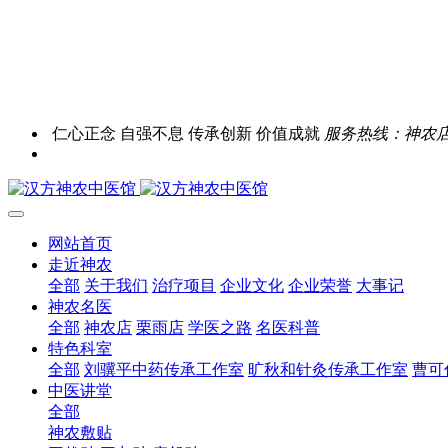
仁心正念 自强不息 传承创新 价值成就
服务热线：神农店0731
网站首页
走近神农
全部
关于我们
治疗项目
企业文化
企业荣誉
大事记
神农名医
全部
神农店
栗雨店
学医之路
名医科普
特色科室
全部
刘骥平中药传承工作室
旷秋和针灸传承工作室
曹可
中医讲堂
全部
神农敷贴