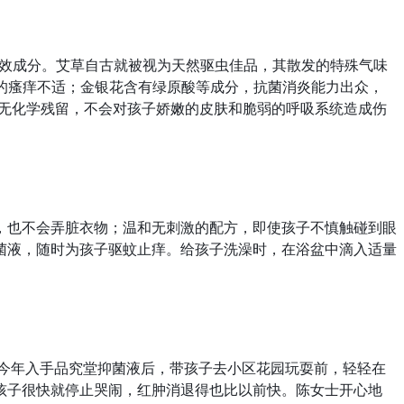
有效成分。艾草自古就被视为天然驱虫佳品，其散发的特殊气味
后的瘙痒不适；金银花含有绿原酸等成分，抗菌消炎能力出众，
，无化学残留，不会对孩子娇嫩的皮肤和脆弱的呼吸系统造成伤
，也不会弄脏衣物；温和无刺激的配方，即使孩子不慎触碰到眼
菌液，随时为孩子驱蚊止痒。给孩子洗澡时，在浴盆中滴入适量
。今年入手品究堂抑菌液后，带孩子去小区花园玩耍前，轻轻在
孩子很快就停止哭闹，红肿消退得也比以前快。陈女士开心地