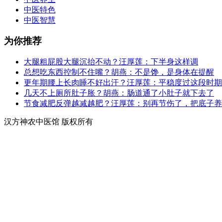
中医特色
中医智慧
为你推荐
大腿粗屁股大腿沉抬不动？汪厚莲：下半身这样调
总想吃东西控制不住嘴？胡燕：不是馋，是身体在提醒
更年期腰上长肉睡不好出汗？汪厚莲：平稳度过这段时期
几天不上厕所肚子胀？胡燕：肠道通了小肚子就下去了
节食减肥反弹越减越肥？汪厚莲：别再节伤了，把底子养
汉方神农中医馆 版权所有