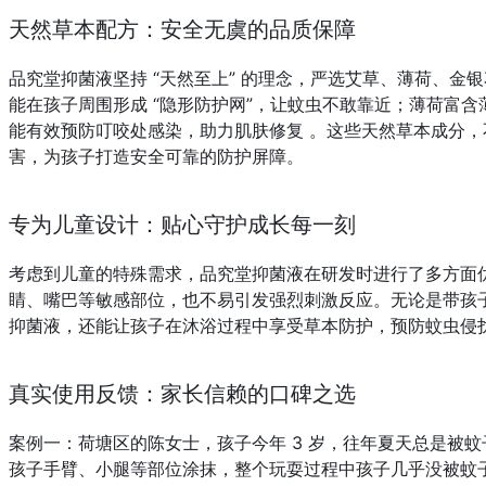
天然草本配方：安全无虞的品质保障
品究堂抑菌液坚持 “天然至上” 的理念，严选艾草、薄荷、
能在孩子周围形成 “隐形防护网”，让蚊虫不敢靠近；薄荷富
能有效预防叮咬处感染，助力肌肤修复 。这些天然草本成分
害，为孩子打造安全可靠的防护屏障。
专为儿童设计：贴心守护成长每一刻
考虑到儿童的特殊需求，品究堂抑菌液在研发时进行了多方面
睛、嘴巴等敏感部位，也不易引发强烈刺激反应。无论是带孩
抑菌液，还能让孩子在沐浴过程中享受草本防护，预防蚊虫侵
真实使用反馈：家长信赖的口碑之选
案例一：荷塘区的陈女士，孩子今年 3 岁，往年夏天总是被
孩子手臂、小腿等部位涂抹，整个玩耍过程中孩子几乎没被蚊