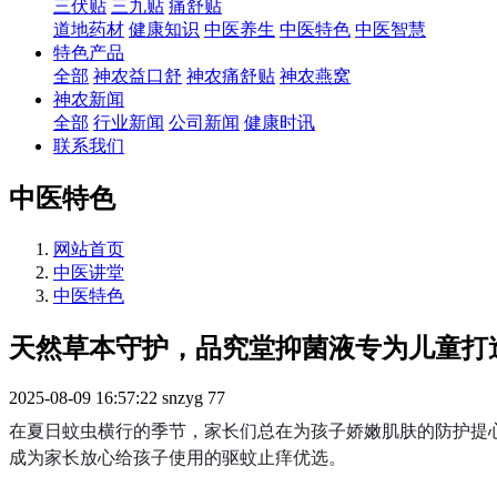
三伏贴
三九贴
痛舒贴
道地药材
健康知识
中医养生
中医特色
中医智慧
特色产品
全部
神农益口舒
神农痛舒贴
神农燕窝
神农新闻
全部
行业新闻
公司新闻
健康时讯
联系我们
中医特色
网站首页
中医讲堂
中医特色
天然草本守护，品究堂抑菌液专为儿童打
2025-08-09 16:57:22
snzyg
77
在夏日蚊虫横行的季节，家长们总在为孩子娇嫩肌肤的防护提
成为家长放心给孩子使用的驱蚊止痒优选。