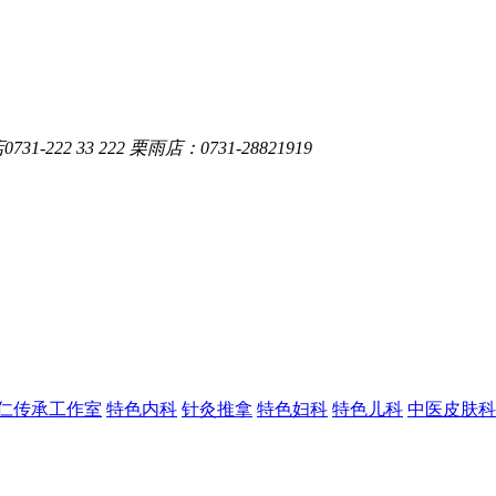
-222 33 222 栗雨店：0731-28821919
仁传承工作室
特色内科
针灸推拿
特色妇科
特色儿科
中医皮肤科