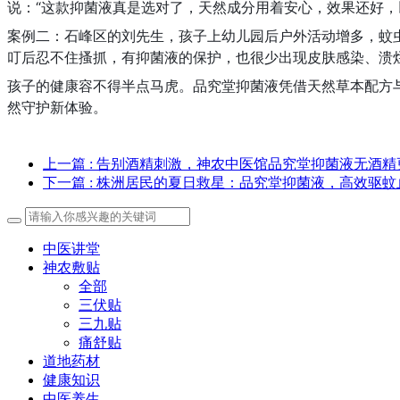
说：“这款抑菌液真是选对了，天然成分用着安心，效果还好，
案例二：石峰区的刘先生，孩子上幼儿园后户外活动增多，蚊
叮后忍不住搔抓，有抑菌液的保护，也很少出现皮肤感染、溃
孩子的健康容不得半点马虎。品究堂抑菌液凭借天然草本配方
然守护新体验。
上一篇
: 告别酒精刺激，神农中医馆品究堂抑菌液无酒精
下一篇
: 株洲居民的夏日救星：品究堂抑菌液，高效驱蚊
中医讲堂
神农敷贴
全部
三伏贴
三九贴
痛舒贴
道地药材
健康知识
中医养生