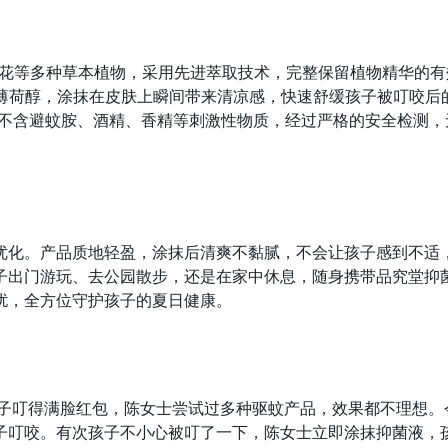
金银花等多种草本植物，采用先进萃取技术，完整保留植物精华的
含薄荷醇，涂抹在皮肤上瞬间带来清凉感，快速舒缓孩子被叮咬
，不含避蚊胺、酒精、香精等刺激性物质，经过严格的安全检测
优化。产品质地轻盈，涂抹后清爽不黏腻，不会让孩子感到不适
子出门游玩、去公园散步，还是在家中休息，随身携带品究堂抑
扰，全方位守护孩子的夏日健康。
蚊子叮得满脸红包，陈女士尝试过多种驱蚊产品，效果都不理想
子叮咬。有次孩子不小心被叮了一下，陈女士立即涂抹抑菌液，