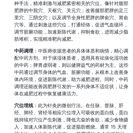
种手法，精准刺激与减肥紧密相关的穴位。像针对腹部
肥胖的中脘穴、天枢穴、关元穴；改善腿部肥胖的足三
里穴、三阴交穴；以及调节全身性肥胖的脾俞穴、胃俞
穴等。通过刺激这些穴位，打通经络，促进气血循环，
调节脏腑功能，加速新陈代谢，抑制食欲，进而减少脂
肪堆积，实现精准靶向减肥。
中药调理
：中医师依据患者的具体体质和病情，精心调
配中药方剂。对于痰湿体质者，选用具有祛痰化湿功效
的中药；脾胃虚弱者，则以健脾益气的药材为主。这些
中药通过调节身体的气血、脏腑功能，从根本上改善身
体内环境，促进新陈代谢，助力减肥进程。同时，中药
调理还能改善因肥胖引发的一系列身体不适症状，让身
体在减肥过程中恢复健康活力。
穴位埋线
：此为针灸的微创疗法。在任脉、督脉、肝
经、脾经、肾经等相应穴位埋入可吸收的蛋白线，蛋白
线持续对穴位产生刺激，降低亢奋的食欲，减少食物摄
入，加速人体新陈代谢，促进脂肪燃烧。通常 15 天埋