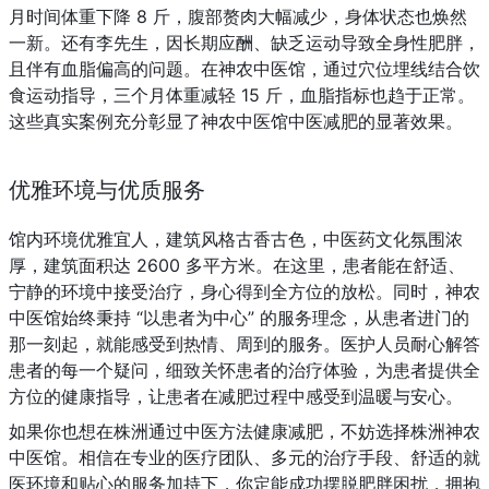
月时间体重下降 8 斤，腹部赘肉大幅减少，身体状态也焕然
一新。还有李先生，因长期应酬、缺乏运动导致全身性肥胖，
且伴有血脂偏高的问题。在神农中医馆，通过穴位埋线结合饮
食运动指导，三个月体重减轻 15 斤，血脂指标也趋于正常。
这些真实案例充分彰显了神农中医馆中医减肥的显著效果。
优雅环境与优质服务
馆内环境优雅宜人，建筑风格古香古色，中医药文化氛围浓
厚，建筑面积达 2600 多平方米。在这里，患者能在舒适、
宁静的环境中接受治疗，身心得到全方位的放松。同时，神农
中医馆始终秉持 “以患者为中心” 的服务理念，从患者进门的
那一刻起，就能感受到热情、周到的服务。医护人员耐心解答
患者的每一个疑问，细致关怀患者的治疗体验，为患者提供全
方位的健康指导，让患者在减肥过程中感受到温暖与安心。
如果你也想在株洲通过中医方法健康减肥，不妨选择株洲神农
中医馆。相信在专业的医疗团队、多元的治疗手段、舒适的就
医环境和贴心的服务加持下，你定能成功摆脱肥胖困扰，拥抱