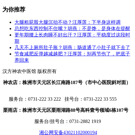
为你推荐
大腿粗屁股大腿沉抬不动？汪厚莲：下半身这样调
总想吃东西控制不住嘴？胡燕：不是馋，是身体在提醒
更年期腰上长肉睡不好出汗？汪厚莲：平稳度过这段时
期
几天不上厕所肚子胀？胡燕：肠道通了小肚子就下去了
节食减肥反弹越减越肥？汪厚莲：别再节伤了，把底子
养回来
汉方神农中医馆 版权所有
神农店：株洲市天元区长江南路187号（市中心医院斜对面）
服务台：
0731-222 33 222 挂号台：0731-222 33 555
栗雨店：株洲市天元区栗雨湖路88号高科壹号领域6栋107号
服务台/挂号台：
0731-2882 1919
湘公网安备43021102000194