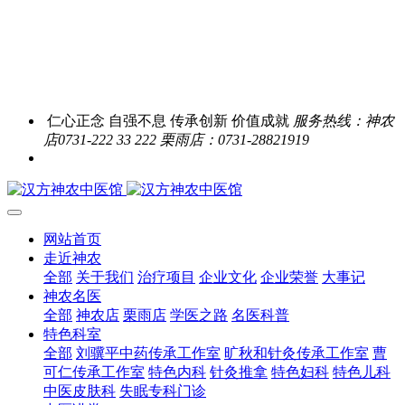
仁心正念 自强不息 传承创新 价值成就
服务热线：神农
店0731-222 33 222 栗雨店：0731-28821919
网站首页
走近神农
全部
关于我们
治疗项目
企业文化
企业荣誉
大事记
神农名医
全部
神农店
栗雨店
学医之路
名医科普
特色科室
全部
刘骥平中药传承工作室
旷秋和针灸传承工作室
曹
可仁传承工作室
特色内科
针灸推拿
特色妇科
特色儿科
中医皮肤科
失眠专科门诊