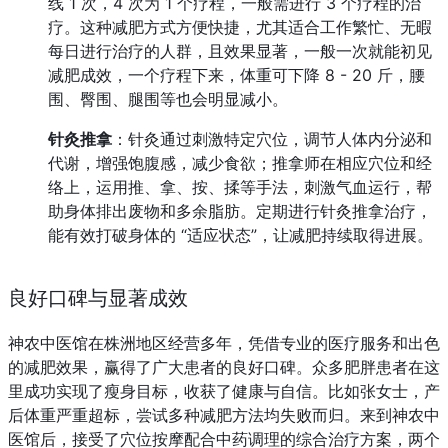
线 1 次，4 次为 1 个疗程，一般需进行 3 个疗程的治
疗。这种减肥方式方便快捷，尤其适合工作繁忙、无暇
每日进行治疗的人群，且效果显著，一般一次就能初见
减肥成效，一个疗程下来，体重可下降 8 - 20 斤，腰
围、臀围、腿围等也会明显减小。
针灸推拿
：针灸通过刺激特定穴位，调节人体内分泌和
代谢，增强饱腹感，减少食欲；推拿师在相应穴位和经
络上，运用推、拿、按、揉等手法，刺激气血运行，帮
助身体排出废物和多余脂肪。定期进行针灸推拿治疗，
能有效打破身体的 “适应状态”，让减肥持续取得进展。
良好口碑与显著成效
神农中医馆在株洲地区经营多年，凭借专业的医疗服务和出色
的减肥效果，赢得了广大患者的良好口碑。众多肥胖患者在这
里成功实现了瘦身目标，收获了健康与自信。比如张女士，产
后体重严重超标，尝试多种减肥方法均失败而归。来到神农中
医馆后，接受了穴位按摩配合中药调理的综合治疗方案，两个