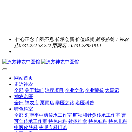
仁心正念 自强不息 传承创新 价值成就
服务热线：神农
店0731-222 33 222 栗雨店：0731-28821919
网站首页
走近神农
全部
关于我们
治疗项目
企业文化
企业荣誉
大事记
神农名医
全部
神农店
栗雨店
学医之路
名医科普
特色科室
全部
刘骥平中药传承工作室
旷秋和针灸传承工作室
曹
可仁传承工作室
特色内科
针灸推拿
特色妇科
特色儿科
中医皮肤科
失眠专科门诊