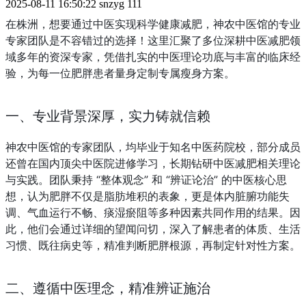
2025-08-11 16:50:22
snzyg
111
在株洲，想要通过中医实现科学健康减肥，神农中医馆的专业
专家团队是不容错过的选择！这里汇聚了多位深耕中医减肥领
域多年的资深专家，凭借扎实的中医理论功底与丰富的临床经
验，为每一位肥胖患者量身定制专属瘦身方案。
一、专业背景深厚，实力铸就信赖
神农中医馆的专家团队，均毕业于知名中医药院校，部分成员
还曾在国内顶尖中医院进修学习，长期钻研中医减肥相关理论
与实践。团队秉持 “整体观念” 和 “辨证论治” 的中医核心思
想，认为肥胖不仅是脂肪堆积的表象，更是体内脏腑功能失
调、气血运行不畅、痰湿瘀阻等多种因素共同作用的结果。因
此，他们会通过详细的望闻问切，深入了解患者的体质、生活
习惯、既往病史等，精准判断肥胖根源，再制定针对性方案。
二、遵循中医理念，精准辨证施治