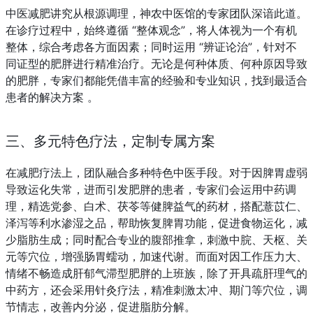
中医减肥讲究从根源调理，神农中医馆的专家团队深谙此道。
在诊疗过程中，始终遵循 “整体观念”，将人体视为一个有机
整体，综合考虑各方面因素；同时运用 “辨证论治”，针对不
同证型的肥胖进行精准治疗。无论是何种体质、何种原因导致
的肥胖，专家们都能凭借丰富的经验和专业知识，找到最适合
患者的解决方案 。
三、多元特色疗法，定制专属方案
在减肥疗法上，团队融合多种特色中医手段。对于因脾胃虚弱
导致运化失常，进而引发肥胖的患者，专家们会运用中药调
理，精选党参、白术、茯苓等健脾益气的药材，搭配薏苡仁、
泽泻等利水渗湿之品，帮助恢复脾胃功能，促进食物运化，减
少脂肪生成；同时配合专业的腹部推拿，刺激中脘、天枢、关
元等穴位，增强肠胃蠕动，加速代谢。而面对因工作压力大、
情绪不畅造成肝郁气滞型肥胖的上班族，除了开具疏肝理气的
中药方，还会采用针灸疗法，精准刺激太冲、期门等穴位，调
节情志，改善内分泌，促进脂肪分解。