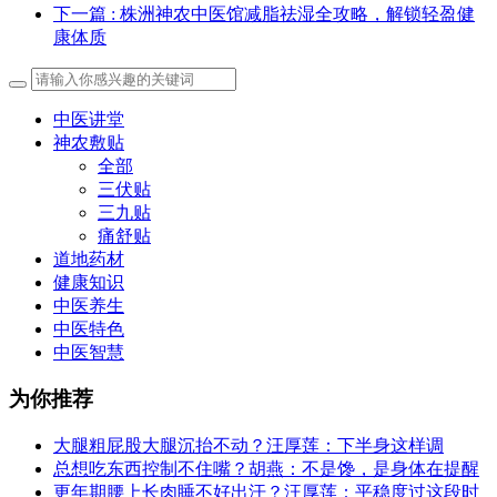
下一篇
: 株洲神农中医馆减脂祛湿全攻略，解锁轻盈健
康体质
中医讲堂
神农敷贴
全部
三伏贴
三九贴
痛舒贴
道地药材
健康知识
中医养生
中医特色
中医智慧
为你推荐
大腿粗屁股大腿沉抬不动？汪厚莲：下半身这样调
总想吃东西控制不住嘴？胡燕：不是馋，是身体在提醒
更年期腰上长肉睡不好出汗？汪厚莲：平稳度过这段时