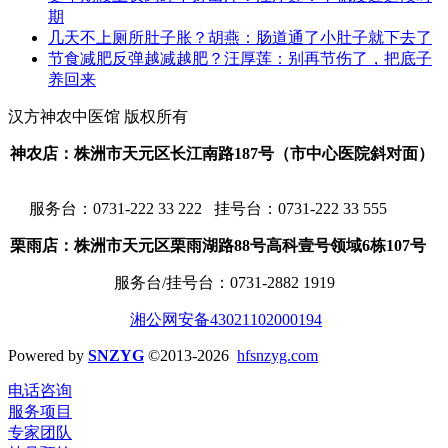
期
几天不上厕所肚子胀？胡燕：肠道通了小肚子就下去了
节食减肥反弹越减越肥？汪厚莲：别再节伤了，把底子
养回来
汉方神农中医馆 版权所有
神农店：株洲市天元区长江南路187号（市中心医院斜对面）
服务台：
0731-222 33 222 挂号台：0731-222 33 555
栗雨店：株洲市天元区栗雨湖路88号高科壹号领域6栋107号
服务台/挂号台：
0731-2882 1919
湘公网安备43021102000194
Powered by
SNZYG
©2013-2026
hfsnzyg.com
电话咨询
服务项目
专家团队