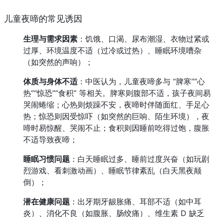
儿童夜啼的常见诱因
生理与需求因素
：饥饿、口渴、尿布潮湿、衣物过紧或
过厚、环境温度不适（过冷或过热）、睡眠环境嘈杂
（如突然的声响）；
体质与身体不适
：中医认为，儿童夜啼多与 “脾寒”“心
热”“惊恐”“食积” 等相关。脾寒则腹部不适，孩子夜间易
哭闹蜷缩；心热则烦躁不安，夜啼时伴随面红、手足心
热；惊恐则因受惊吓（如突然的巨响、陌生环境），夜
啼时易惊醒、哭闹不止；食积则因睡前吃得过饱，腹胀
不适导致夜啼；
睡眠习惯问题
：白天睡眠过多、睡前过度兴奋（如玩剧
烈游戏、看刺激动画）、睡眠节律紊乱（白天黑夜颠
倒）；
潜在健康问题
：出牙期牙龈胀痛、耳部不适（如中耳
炎）、消化不良（如腹胀、肠绞痛）、维生素 D 缺乏