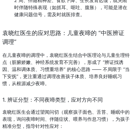
2 周、伴随精神差、食欲下降、生长发育迟缓，或哭闹
时伴随特殊表现（如抓耳、呕吐、腹胀），可能是潜在
健康问题信号，需及时就医排查。
袁晓红医生的应对思路：儿童夜啼的 “中医辨证
调理”
在儿童夜啼的调理中，袁晓红医生结合中医理论与儿童生理特
点（脏腑娇嫩、神经系统发育不完善），形成了 “辨证找诱
因、温和调体质、习惯重培养” 的核心思路 —— 不局限于 “当
下安抚”，更注重通过调理改善孩子体质、培养良好睡眠习
惯，从根源减少夜啼。
1. 辨证分型：不同夜啼类型，应对方向不同
袁晓红医生会通过望闻问切（观察孩子面色、舌苔、睡眠中的
表现，询问夜啼时间、伴随症状、喂养与作息习惯），为孩子
精准分型，指导针对性应对：