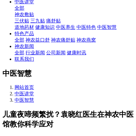
中医讲堂
全部
神农敷贴
三伏贴
三九贴
痛舒贴
道地药材
健康知识
中医养生
中医特色
中医智慧
特色产品
全部
神农益口舒
神农痛舒贴
神农燕窝
神农新闻
全部
行业新闻
公司新闻
健康时讯
联系我们
中医智慧
网站首页
中医讲堂
中医智慧
儿童夜啼频繁扰？袁晓红医生在神农中医
馆教你科学应对