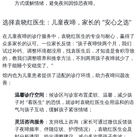
方式缓解情绪，避免夜间因惊恐夜啼。
选择袁晓红医生：儿童夜啼，家长的 “安心之选”
在儿童夜啼的诊疗服务中，袁晓红医生的专业与耐心，赢得了
众多家长的认可。一位家长反馈：“孩子夜啼快两个月，我们
试过补钙、调整环境都没用，找袁医生后，才知道是食积导致
的，教我们调整喂养和推拿方法，不到两周孩子夜啼就少了，
终于能睡个安稳觉了。”
馆内也为儿童患者提供了适配的诊疗环境，助力夜啼问题改
善：
温馨诊疗空间
：候诊区与诊室布置柔软、温馨，减少孩
子对 “看医生” 的恐惧，就诊时袁晓红医生会用温和的语
气与孩子互动，缓解孩子紧张情绪；
灵活咨询服务
：支持线上咨询（家长可通过微信反馈孩
子夜啼频率、伴随症状、护理情况），袁晓红医生会及
时分析诱因，给出调整建议，减少多次带孩子奔波；