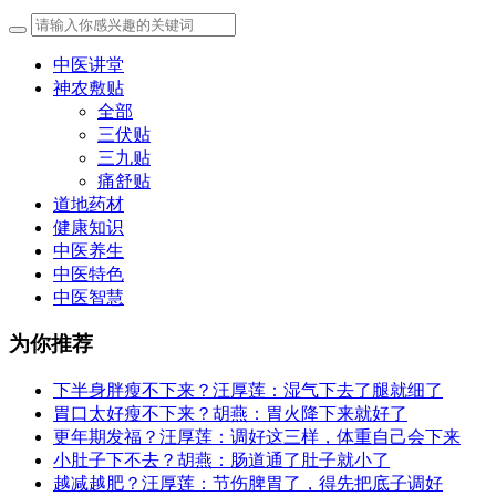
中医讲堂
神农敷贴
全部
三伏贴
三九贴
痛舒贴
道地药材
健康知识
中医养生
中医特色
中医智慧
为你推荐
下半身胖瘦不下来？汪厚莲：湿气下去了腿就细了
胃口太好瘦不下来？胡燕：胃火降下来就好了
更年期发福？汪厚莲：调好这三样，体重自己会下来
小肚子下不去？胡燕：肠道通了肚子就小了
越减越肥？汪厚莲：节伤脾胃了，得先把底子调好