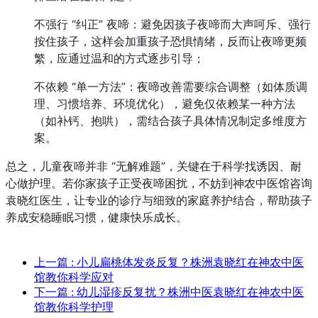
不强行 “纠正” 夜啼：避免因孩子夜啼而大声呵斥、强行
按住孩子，这样会加重孩子恐惧情绪，反而让夜啼更频
繁，应通过温和的方式逐步引导；
不依赖 “单一方法”：夜啼改善需要综合调整（如体质调
理、习惯培养、环境优化），避免仅依赖某一种方法
（如补钙、抱哄），需结合孩子具体情况制定多维度方
案。
总之，儿童夜啼并非 “无解难题”，关键在于科学找诱因、耐
心做护理。若你家孩子正受夜啼困扰，不妨到神农中医馆咨询
袁晓红医生，让专业的诊疗与细致的家庭养护结合，帮助孩子
养成安稳睡眠习惯，健康快乐成长。
上一篇
: 小儿扁桃体发炎反复？株洲袁晓红在神农中医
馆教你科学应对
下一篇
: 幼儿湿疹反复扰？株洲中医袁晓红在神农中医
馆教你科学护理