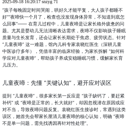
2025-09-18 16:20:17
snzyg
71
“孩子每晚固定时间哭闹，哄好久才能平复，大人孩子都睡不
好”“夜啼快一个月了，检查也没发现身体异常，不知道到底怎
么回事”—— 在育儿过程中，儿童夜啼是让家长格外疲惫的问
题。尤其是婴幼儿无法清晰表达需求，夜啼不仅影响孩子睡眠
质量与生长发育，还会让家长长期处于焦虑、疲劳状态。针对 
“儿童夜啼” 这一难题，馆内儿科专家袁晓红医生（深耕儿童
中医诊疗多年），凭借丰富的临床经验，为家长拆解 “如何科
学应对儿童夜啼”，帮助孩子养成安稳睡眠习惯，缓解家长育
儿压力。
儿童夜啼：先懂 “关键认知”，避开应对误区
提到 “儿童夜啼”，很多家长第一反应是 “孩子缺钙了，要赶紧
补钙” 或 “夜啼是正常的，长大就好”，却因忽视潜在原因或应
对不当，导致夜啼问题反复。袁晓红医生接诊时，常遇到这类
误区，她首先会帮家长厘清儿童夜啼的核心认知，明确 “夜啼
不是单一问题，需先找诱因再针对性处理”。