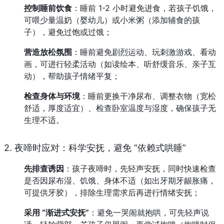
控制睡前饮食
：睡前 1-2 小时避免进食，若孩子饥饿，
可喂少量温奶（婴幼儿）或小米粥（添加辅食的孩
子），避免过饱或过饿；
营造放松氛围
：睡前避免剧烈运动、玩刺激游戏、看动
画，可进行轻柔活动（如读绘本、听舒缓音乐、亲子互
动），帮助孩子情绪平复；
检查身体与环境
：睡前更换干净尿布、调整衣物（宽松
舒适，厚度适宜）、检查卧室温度与湿度，确保孩子无
生理不适。
2. 夜啼时应对：科学安抚，避免 “依赖式哄睡”
先排查诱因
：孩子夜啼时，先轻声安抚，同时快速检查
是否因尿布湿、饥饿、身体不适（如出牙期牙龈胀痛，
可提供牙胶），排除生理需求后再进行情绪安抚；
采用 “渐进式安抚”
：避免一哭闹就抱哄，可先轻声说