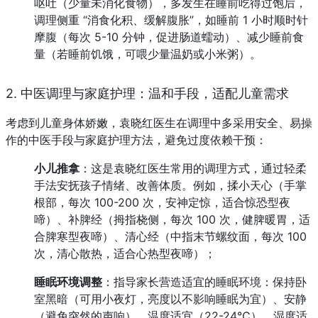
呕吐（少量未消化食物），多发生在睡前吃得过饱后，
调理侧重 “消食化积、缓解腹胀”，如睡前 1 小时顺时针
摩腹（每次 5-10 分钟，促进肠道蠕动）、减少睡前食
量（若睡前饥饿，可喂少量温奶或小米粥）。
2. 中医调理与家庭护理：温和手段，适配儿童需求
考虑到儿童身体娇嫩，袁晓红医生在调理中多采用安全、易操
作的中医手段与家庭护理方法，避免过度依赖干预：
小儿推拿
：这是袁晓红医生常用的调理方式，通过轻柔
手法安抚孩子情绪、改善体质。例如，揉小天心（手掌
根部，每次 100-200 次，安神定惊，适合惊恐型夜
啼）、补脾经（拇指桡侧，每次 100 次，健脾暖胃，适
合脾寒型夜啼）、清心经（中指末节螺纹面，每次 100 
次，清心散热，适合心热型夜啼）；
睡眠环境调整
：指导家长营造适宜的睡眠环境：保持卧
室黑暗（可用小夜灯，亮度以不影响睡眠为宜）、安静
（避免突然的声响）、温度适宜（22-24℃）、湿度适