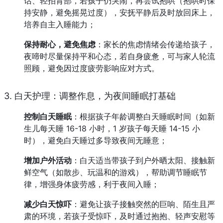
话、轻拍背部，若孩子仍哭闹，再尝试抱哄（抱哄时保
持安静，避免摇晃过度），安抚平静后及时放回床上，
培养自主入睡能力；
保持耐心，避免焦虑
：家长的焦虑情绪会传递给孩子，
夜啼时尽量保持平和心态，若自身疲惫，可与家人轮流
照顾，避免因过度疲劳影响应对方式。
3. 白天护理：调整作息，为夜间睡眠打基础
控制白天睡眠
：根据孩子年龄调整白天睡眠时间（如新
生儿每天睡 16-18 小时，1 岁孩子每天睡 14-15 小
时），避免白天睡过多导致夜间无睡意；
增加户外活动
：白天适当带孩子到户外晒太阳、接触新
鲜空气（如散步、玩温和的游戏），帮助调节睡眠节
律，增强身体疲劳感，利于夜间入睡；
减少白天惊吓
：避免让孩子接触突然的巨响、陌生且严
肃的环境，若孩子受惊吓，及时通过抱抱、轻声安慰等