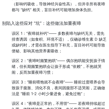
（影响钙吸收，导致神经兴奋性高），但并非所有夜啼
都与 “缺钙” 相关，盲目补钙可能增加身体负担。
别陷入这些应对 “坑”：这些做法加重夜啼
误区 1：“夜啼就补钙”—— 多数夜啼与缺钙无关，需先
排查诱因（如食积、环境不适），仅确诊维生素 D 缺乏
或缺钙时，才需在医生指导下补充，盲目补钙可能导致
便秘、影响其他营养素吸收；
误区 2：“夜啼时频繁抱哄”—— 偶尔抱哄能安抚孩子情
绪，但长期频繁抱哄会让孩子形成 “依赖”，不抱就哭
闹，反而加重夜啼习惯；
误区 3：“睡前喂饱就不会夜啼”—— 睡前过度喂养会导
致孩子腹胀、消化不良，夜间因腹部不适哭闹，正确做
法是 “睡前 1-2 小时少量进食，避免过饱”；
误区 4：“夜啼是正常的，不用管”—— 若夜啼持续超过 