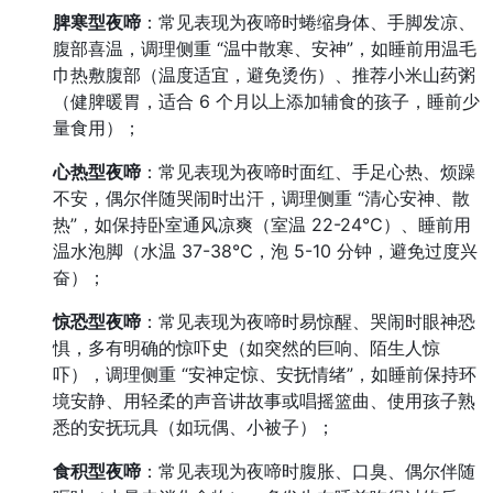
脾寒型夜啼
：常见表现为夜啼时蜷缩身体、手脚发凉、
腹部喜温，调理侧重 “温中散寒、安神”，如睡前用温毛
巾热敷腹部（温度适宜，避免烫伤）、推荐小米山药粥
（健脾暖胃，适合 6 个月以上添加辅食的孩子，睡前少
量食用）；
心热型夜啼
：常见表现为夜啼时面红、手足心热、烦躁
不安，偶尔伴随哭闹时出汗，调理侧重 “清心安神、散
热”，如保持卧室通风凉爽（室温 22-24℃）、睡前用
温水泡脚（水温 37-38℃，泡 5-10 分钟，避免过度兴
奋）；
惊恐型夜啼
：常见表现为夜啼时易惊醒、哭闹时眼神恐
惧，多有明确的惊吓史（如突然的巨响、陌生人惊
吓），调理侧重 “安神定惊、安抚情绪”，如睡前保持环
境安静、用轻柔的声音讲故事或唱摇篮曲、使用孩子熟
悉的安抚玩具（如玩偶、小被子）；
食积型夜啼
：常见表现为夜啼时腹胀、口臭、偶尔伴随