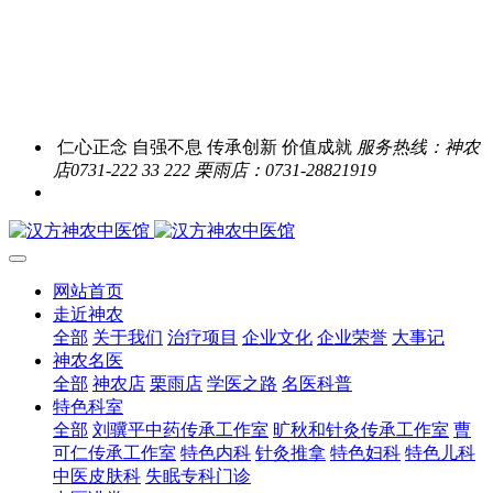
仁心正念 自强不息 传承创新 价值成就
服务热线：神农
店0731-222 33 222 栗雨店：0731-28821919
网站首页
走近神农
全部
关于我们
治疗项目
企业文化
企业荣誉
大事记
神农名医
全部
神农店
栗雨店
学医之路
名医科普
特色科室
全部
刘骥平中药传承工作室
旷秋和针灸传承工作室
曹
可仁传承工作室
特色内科
针灸推拿
特色妇科
特色儿科
中医皮肤科
失眠专科门诊