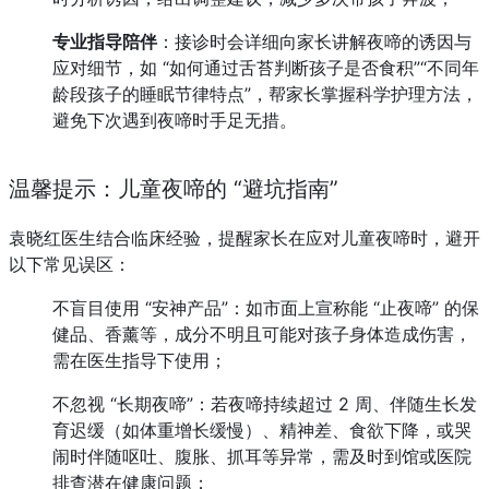
专业指导陪伴
：接诊时会详细向家长讲解夜啼的诱因与
应对细节，如 “如何通过舌苔判断孩子是否食积”“不同年
龄段孩子的睡眠节律特点”，帮家长掌握科学护理方法，
避免下次遇到夜啼时手足无措。
温馨提示：儿童夜啼的 “避坑指南”
袁晓红医生结合临床经验，提醒家长在应对儿童夜啼时，避开
以下常见误区：
不盲目使用 “安神产品”：如市面上宣称能 “止夜啼” 的保
健品、香薰等，成分不明且可能对孩子身体造成伤害，
需在医生指导下使用；
不忽视 “长期夜啼”：若夜啼持续超过 2 周、伴随生长发
育迟缓（如体重增长缓慢）、精神差、食欲下降，或哭
闹时伴随呕吐、腹胀、抓耳等异常，需及时到馆或医院
排查潜在健康问题；